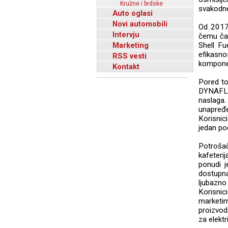
Kružne i brdske
svakodne
Auto oglasi
Novi automobili
Od 2017.
Intervju
čemu čak
Marketing
Shell Fu
efikasno
RSS vesti
kompone
Kontakt
Pored to
DYNAFLE
naslaga
unapređ
Korisnici
jedan po
Potrošač
kafeteri
ponudi j
dostupna
ljubazno
Korisnic
marketim
proizvod
za elektr