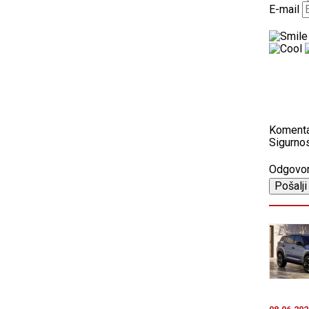
E-mail
Koment
Sigurnos
Odgovo