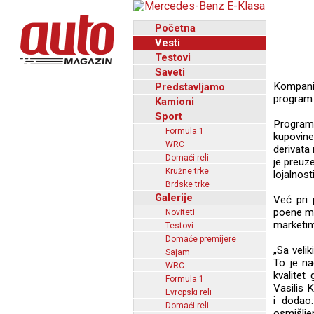
Početna
Vesti
Testovi
Saveti
Kompanij
Predstavljamo
program 
Kamioni
Sport
Program 
Formula 1
kupovine
WRC
derivata
Domaći reli
je preuze
Kružne trke
lojalnosti
Brdske trke
Galerije
Već pri 
poene mog
Noviteti
marketim
Testovi
Domaće premijere
„Sa veli
Sajam
To je n
WRC
kvalitet
Formula 1
Vasilis 
Evropski reli
i dodao
Domaći reli
osmišlj