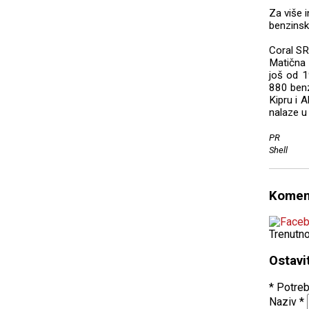
Za više i
benzinsk
Coral SRB
Matična 
još od 1
880 benz
Kipru i A
nalaze u
PR
Shell
Komen
Trenutn
Ostavi
* Potreb
Naziv
*