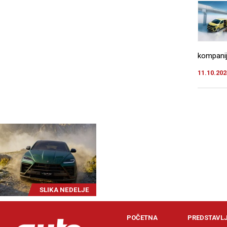
kompanij
11.10.202
SLIKA NEDELJE
POČETNA
PREDSTAVL