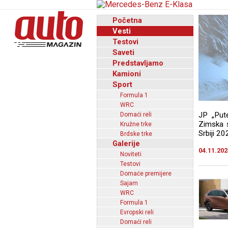
Početna
Vesti
Testovi
Saveti
Predstavljamo
Kamioni
Sport
Formula 1
WRC
JP „Put
Domaći reli
Zimska s
Kružne trke
Srbiji 20
Brdske trke
Galerije
04.11.202
Noviteti
Testovi
Domaće premijere
Sajam
WRC
Formula 1
Evropski reli
Domaći reli