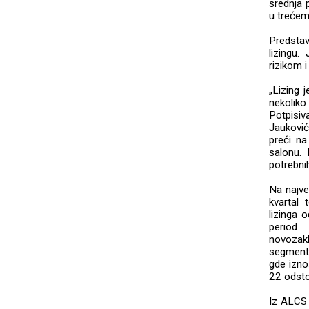
srednja p
u trećem
Predstavn
lizingu.
rizikom 
„Lizing j
nekoliko
Potpisiv
Jauković 
preći na
salonu. 
potrebnih
Na najveć
kvartal 
lizinga 
period
novozak
segmenti
gde izno
22 odsto
Iz ALCS 