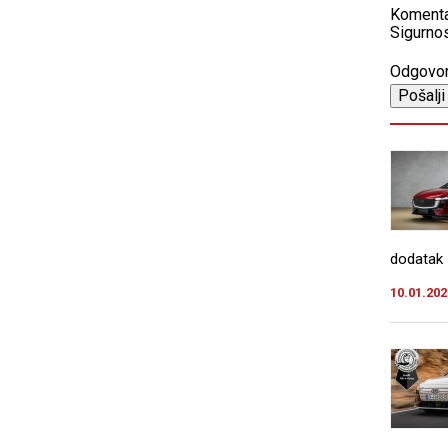
Koment
Sigurnos
Odgovo
dodatak 
10.01.202