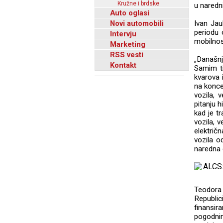
Kružne i brdske
u naredni
Auto oglasi
Novi automobili
Ivan Jau
periodu 
Intervju
mobilnos
Marketing
RSS vesti
„Današnj
Kontakt
Samim ti
kvarova 
na koncep
vozila, 
pitanju h
kad je t
vozila, v
električ
vozila o
naredna 
Teodora 
Republic
finansi
pogodnim