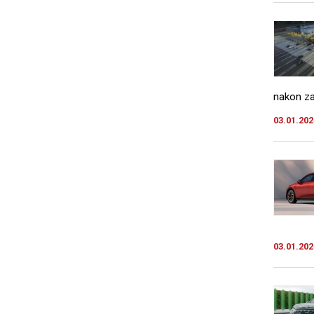
nakon za
03.01.202
03.01.202