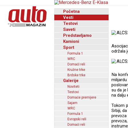
Početna
Vesti
Testovi
Saveti
Predstavljamo
Kamioni
Asocijac
Sport
održala j
Formula 1
WRC
Domaći reli
Kružne trke
Na konfer
Brdske trke
milijard
Galerije
poslovan
Noviteti
su da je 
Testovi
na dalju 
Domaće premijere
Sajam
Tokom pan
WRC
Srbiji, d
Formula 1
prevoza 
Evropski reli
prevoza, 
Domaći reli
instrumen