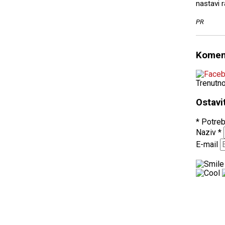
nastavi 
PR
Komen
Trenutn
Ostavi
* Potreb
Naziv
*
E-mail