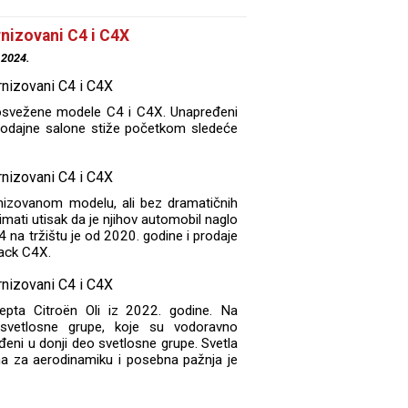
nizovani C4 i C4X
.2024.
osvežene modele C4 i C4X. Unapređeni
rodajne salone stiže početkom sledeće
nizovanom modelu, ali bez dramatičnih
mati utisak da je njihov automobil naglo
 na tržištu je od 2020. godine i prodaje
back C4X.
cepta Citroën Oli iz 2022. godine. Na
svetlosne grupe, koje su vodoravno
đeni u donji deo svetlosne grupe. Svetla
ma za aerodinamiku i posebna pažnja je