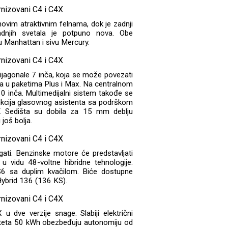
vim atraktivnim felnama, dok je zadnji
zadnjih svetala je potpuno nova. Obe
nu Manhattan i sivu Mercury.
dijagonale 7 inča, koja se može povezati
na u paketima Plus i Max. Na centralnom
 10 inča. Multimedijalni sistem takođe se
unkcija glasovnog asistenta sa podrškom
. Sedišta su dobila za 15 mm deblju
još bolja.
egati. Benzinske motore će predstavljati
 u vidu 48-voltne hibridne tehnologije.
6 sa duplim kvačilom. Biće dostupne
Hybrid 136 (136 KS).
u dve verzije snage. Slabiji električni
citeta 50 kWh obezbeđuju autonomiju od