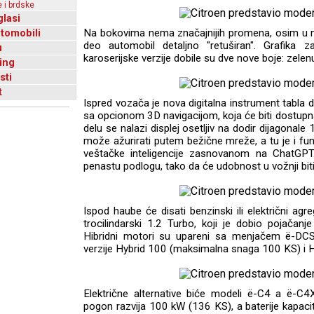
 i brdske
glasi
utomobili
Na bokovima nema značajnijih promena, osim u no
deo automobil detaljno "retuširan". Grafika 
u
karoserijske verzije dobile su dve nove boje: zele
ing
sti
t
Ispred vozača je nova digitalna instrument tabla 
sa opcionom 3D navigacijom, koja će biti dostup
delu se nalazi displej osetljiv na dodir dijagonale
može ažurirati putem bežične mreže, a tu je i f
veštačke inteligencije zasnovanom na ChatGPT
penastu podlogu, tako da će udobnost u vožnji biti 
Ispod haube će disati benzinski ili električni agr
trocilindarski 1.2 Turbo, koji je dobio pojačanje
Hibridni motori su upareni sa menjačem ë-DCS
verzije Hybrid 100 (maksimalna snaga 100 KS) i 
Električne alternative biće modeli ë-C4 a ë-C4X 
pogon razvija 100 kW (136 KS), a baterije kapa