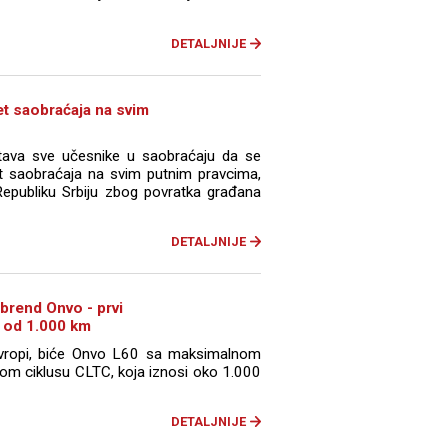
DETALJNIJE
et saobraćaja na svim
štava sve učesnike u saobraćaju da se
t saobraćaja na svim putnim pravcima,
epubliku Srbiju zbog povratka građana
DETALJNIJE
 brend Onvo - prvi
 od 1.000 km
Evropi, biće Onvo L60 sa maksimalnom
m ciklusu CLTC, koja iznosi oko 1.000
DETALJNIJE