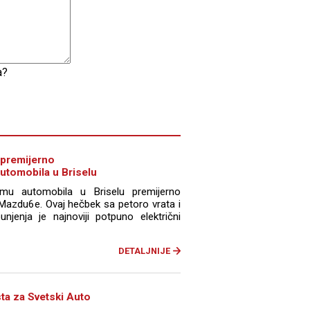
a?
premijerno
utomobila u Briselu
u automobila u Briselu premijerno
Mazdu6e. Ovaj hečbek sa petoro vrata i
enja je najnoviji potpuno električni
DETALJNIJE
sta za Svetski Auto