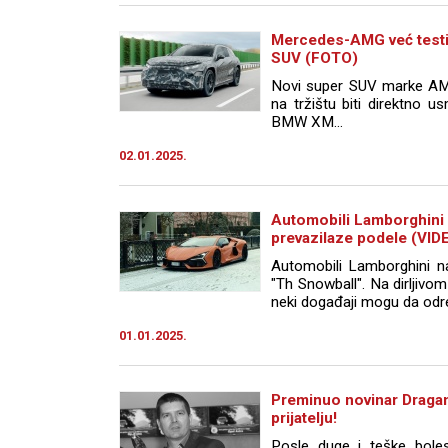
Mercedes-AMG već testi
SUV (FOTO)
Novi super SUV marke AM
na tržištu biti direktno 
BMW XM...
02.01.2025.
Automobili Lamborghini 
prevazilaze podele (VID
Automobili Lamborghini nas
"Th Snowball". Na dirljiv
neki događaji mogu da odre
01.01.2025.
Preminuo novinar Draga
prijatelju!
Posle duge i teške boles