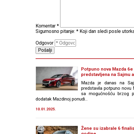
Komentar
*
Sigurnosno pitanje:
*
Koji dan sledi posle utork
Odgovor
Potpuno nova Mazda 6e 
predstavljena na Sajmu a
Mazda je danas na Sajm
predstavila potpuno novu 
sa mogućnošću brzog punj
dodatak Mazdinoj ponudi...
10.01.2025.
Žene su izabrale 6 finali
godine