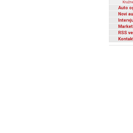
Kružne
Auto o
Novi a
Intervj
Market
RSS ve
Kontak