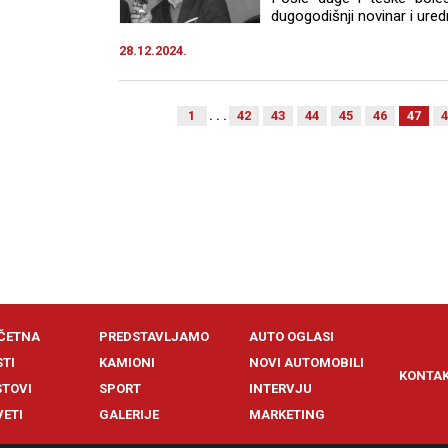
dugogodišnji novinar i ured
28.12.2024.
1
. . .
42
43
44
45
46
47
4
ČETNA
PREDSTAVLJAMO
AUTO OGLASI
STI
KAMIONI
NOVI AUTOMOBILI
KONTA
STOVI
SPORT
INTERVJU
VETI
GALERIJE
MARKETING