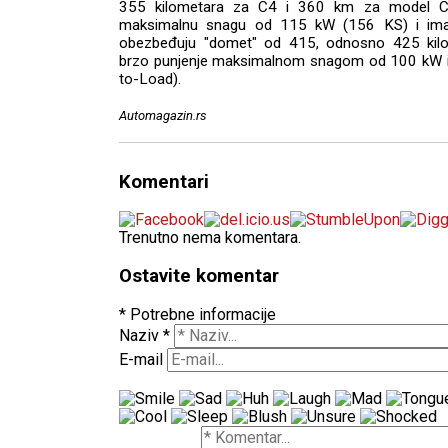
355 kilometara za C4 i 360 km za model C4X. 
maksimalnu snagu od 115 kW (156 KS) i ima 
obezbeđuju "domet" od 415, odnosno 425 kilom
brzo punjenje maksimalnom snagom od 100 kW i 
to-Load).
Automagazin.rs
Komentari
Trenutno nema komentara.
Ostavite komentar
* Potrebne informacije
Naziv
*
E-mail