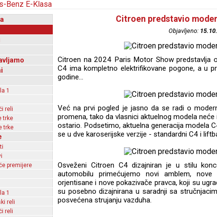
Citroen predstavio moder
a
Objavljeno:
15.10
i
Citroen na 2024 Paris Motor Show predstavlja 
avljamo
C4 ima kompletno elektrifikovane pogone, a u p
i
godine...
la 1
Već na prvi pogled je jasno da se radi o moder
 reli
promena, tako da vlasnici aktuelnog modela neće i
 trke
ostario. Podsetimo, aktuelna generacija modela C4
 trke
se u dve karoserijske verzije - standardni C4 i lift
e
ti
i
Osveženi Citroen C4 dizajniran je u stilu kon
e premijere
automobilu primećujemo novi amblem, nove 
orjentisane i nove pokazivače pravca, koji su ugra
su posebno dizajnirana u saradnji sa stručnjaci
la 1
posvećena strujanju vazduha.
ki reli
 reli