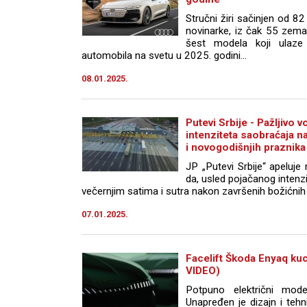
Stručni žiri sačinjen od 8
novinarke, iz čak 55 zemal
šest modela koji ulaze 
automobila na svetu u 2025. godini…
08.01.2025.
Putevi Srbije - Pažljivo
intenziteta saobraćaja n
i novogodišnjih praznika
JP „Putevi Srbije“ apeluj
da, usled pojačanog intenz
večernjim satima i sutra nakon završenih božićnih 
07.01.2025.
Facelift Škoda Enyaq kuc
VIDEO)
Potpuno električni mode
Unapređen je dizajn i tehni