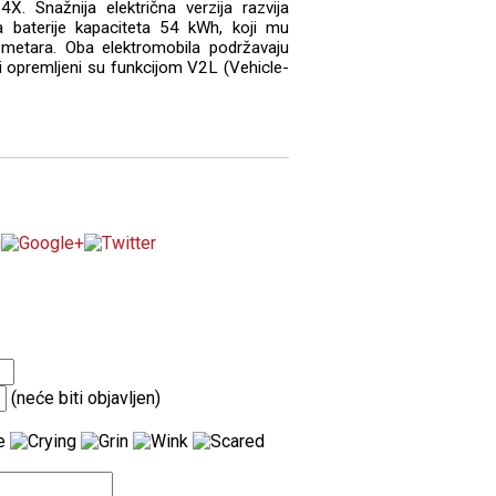
Snažnija električna verzija razvija
baterije kapaciteta 54 kWh, koji mu
etara. Oba elektromobila podržavaju
opremljeni su funkcijom V2L (Vehicle-
(neće biti objavljen)