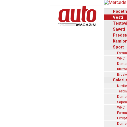
Početn
Vesti
Testov
Saveti
Predst
Kamion
Sport
Formu
WRC
Domaći
Kružne
Brdske
Galerij
Novite
Testov
Domać
Sajam
WRC
Formu
Evrops
Domaći