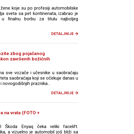
2 žene koje su po profesiji automobilske
ja sveta sa pet kontinenata, izabrao je
u finalnu borbu za titulu najboljeg
DETALJNIJE
 vozite zbog pojačanog
akon završenih božićnih
e na sve vozače i učesnike u saobraćaju
iteta saobraćaja koji se očekuje danas u
i novogodišnjih praznika...
DETALJNIJE
a na vrata (FOTO +
l Škoda Enyaq čeka veliki facelift.
ka, a vizuelno je automobil još bliži sa