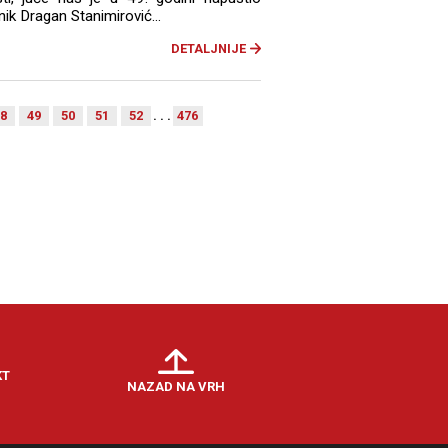
nik Dragan Stanimirović...
DETALJNIJE
8
49
50
51
52
. . .
476
KT
NAZAD NA VRH