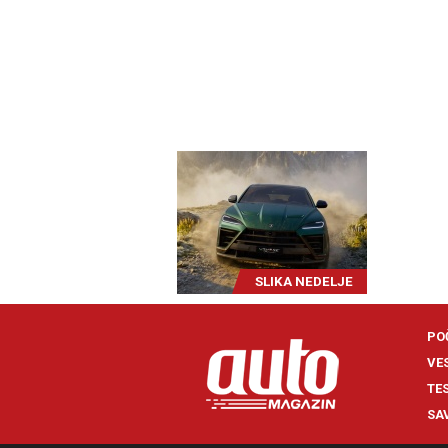
SLIKA NEDELJE
PO
VE
TE
SA