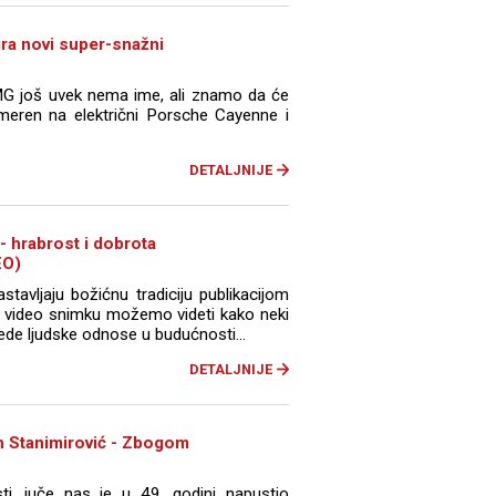
ra novi super-snažni
G još uvek nema ime, ali znamo da će
usmeren na električni Porsche Cayenne i
DETALJNIJE
- hrabrost i dobrota
EO)
tavljaju božićnu tradiciju publikacijom
om video snimku možemo videti kako neki
de ljudske odnose u budućnosti...
DETALJNIJE
n Stanimirović - Zbogom
ti, juče nas je u 49. godini napustio