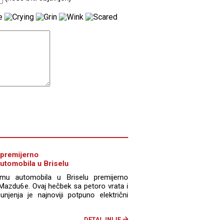
premijerno
utomobila u Briselu
u automobila u Briselu premijerno
Mazdu6e. Ovaj hečbek sa petoro vrata i
enja je najnoviji potpuno električni
DETALJNIJE