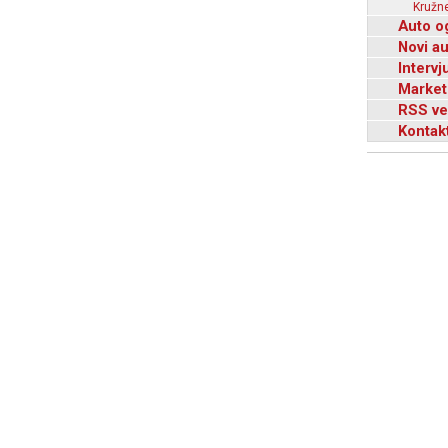
Kružne
Auto o
Novi a
Intervj
Market
RSS ve
Kontak