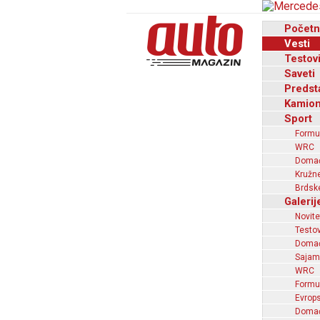
Početn
Vesti
Testov
Saveti
Predst
Kamion
Sport
Formu
WRC
Domaći
Kružne
Brdske
Galerij
Novite
Testov
Domać
Sajam
WRC
Formu
Evrops
Domaći