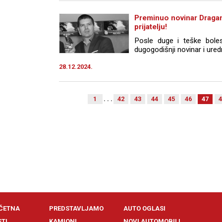
Preminuo novinar Draga
prijatelju!
Posle duge i teške boles
dugogodišnji novinar i ured
28.12.2024.
1
. . .
42
43
44
45
46
47
4
ČETNA
PREDSTAVLJAMO
AUTO OGLASI
STI
KAMIONI
NOVI AUTOMOBILI