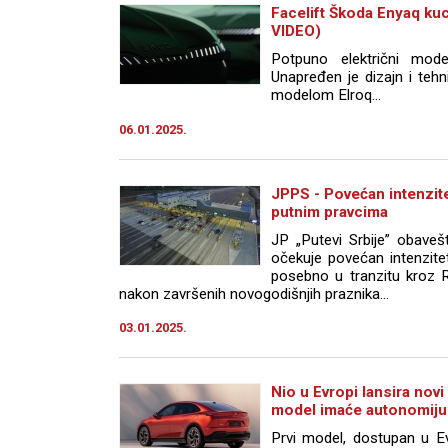
Facelift Škoda Enyaq kuc
VIDEO)
Potpuno električni mode
Unapređen je dizajn i tehni
modelom Elroq…
06.01.2025.
JPPS - Povećan intenzit
putnim pravcima
JP „Putevi Srbije” obave
očekuje povećan intenzite
posebno u tranzitu kroz R
nakon završenih novogodišnjih praznika...
03.01.2025.
Nio u Evropi lansira novi
model imaće autonomiju
Prvi model, dostupan u 