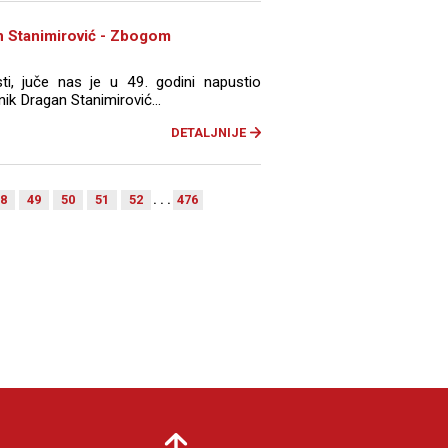
n Stanimirović - Zbogom
ti, juče nas je u 49. godini napustio
nik Dragan Stanimirović...
DETALJNIJE
8
49
50
51
52
. . .
476