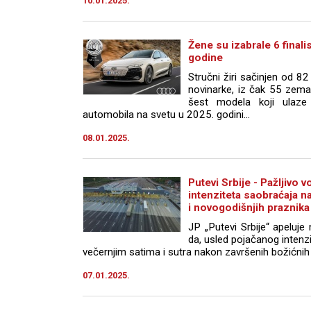
10.01.2025.
Žene su izabrale 6 finali
godine
Stručni žiri sačinjen od 8
novinarke, iz čak 55 zemal
šest modela koji ulaze 
automobila na svetu u 2025. godini…
08.01.2025.
Putevi Srbije - Pažljivo
intenziteta saobraćaja n
i novogodišnjih praznika
JP „Putevi Srbije“ apeluj
da, usled pojačanog intenz
večernjim satima i sutra nakon završenih božićnih 
07.01.2025.