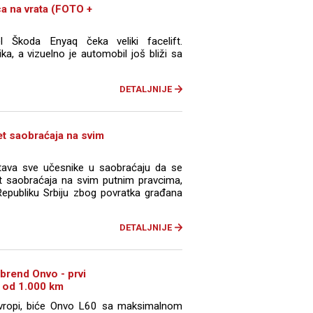
a na vrata (FOTO +
l Škoda Enyaq čeka veliki facelift.
ka, a vizuelno je automobil još bliži sa
DETALJNIJE
et saobraćaja na svim
štava sve učesnike u saobraćaju da se
t saobraćaja na svim putnim pravcima,
epubliku Srbiju zbog povratka građana
DETALJNIJE
 brend Onvo - prvi
 od 1.000 km
Evropi, biće Onvo L60 sa maksimalnom