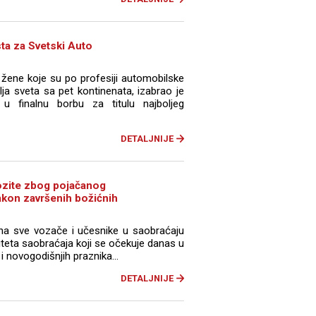
sta za Svetski Auto
2 žene koje su po profesiji automobilske
ja sveta sa pet kontinenata, izabrao je
u finalnu borbu za titulu najboljeg
DETALJNIJE
 vozite zbog pojačanog
akon završenih božićnih
e na sve vozače i učesnike u saobraćaju
iteta saobraćaja koji se očekuje danas u
i novogodišnjih praznika...
DETALJNIJE