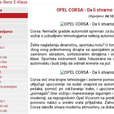
OPEL CORSA - Da li stvarno 
a
Objavljeno:
04.10
i
Corsa: Nemački gradski automobil spreman za bu
avljamo
vožnji s uzbudljivim tehnologijama velikog automobi
i
Želite naglašeniju dinamičnu, sportsku notu? U to
la 1
zbog svog jedinstvenog dizajna sa specijalnim p
završnom obradom, sofisticiranim detaljima i vi
 reli
klase. Sportska instrument tabla fokusirana na
 trke
automobilu i budi želju da odmah krenete na put.
 trke
e
ti
Corsa već ima brojne tehnologije i sisteme pomo
i
uključuje upozorenje na sudar unapred sa auto
e premijere
pešaka; pomoć pri održavanju trake; i upozore
„pomagači“ čine vožnju i manevrisanje sigurnijim i
moderniji, sa nepogrešivim Opel Vizorom na pred
la 1
ponosno nalazi u sredini vrata prtljažnika. Zahva
ki reli
Corsa takođe stvara modernu atmosferu za dobar 
 reli