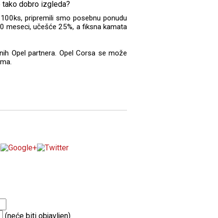
n 100ks, pripremili smo posebnu ponudu
 60 meseci, učešće 25%, a fiksna kamata
nih Opel partnera. Opel Corsa se može
ima.
(neće biti objavljen)