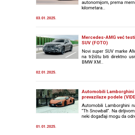
autonomijom, prema merno
kilometara...
03.01.2025.
Mercedes-AMG već testi
SUV (FOTO)
Novi super SUV marke AM
na tržištu biti direktno 
BMW XM...
02.01.2025.
Automobili Lamborghini 
prevazilaze podele (VID
Automobili Lamborghini nas
"Th Snowball". Na dirljiv
neki događaji mogu da odre
01.01.2025.