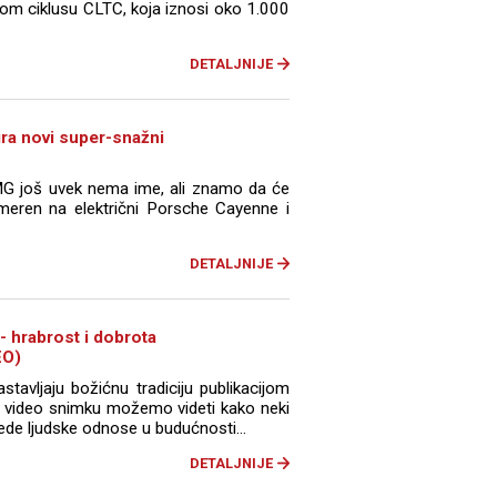
m ciklusu CLTC, koja iznosi oko 1.000
DETALJNIJE
ra novi super-snažni
G još uvek nema ime, ali znamo da će
usmeren na električni Porsche Cayenne i
DETALJNIJE
- hrabrost i dobrota
EO)
tavljaju božićnu tradiciju publikacijom
om video snimku možemo videti kako neki
de ljudske odnose u budućnosti...
DETALJNIJE