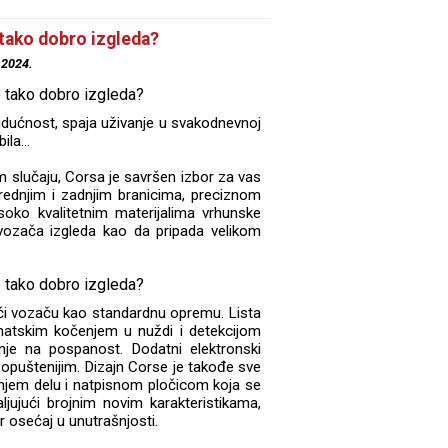
tako dobro izgleda?
.2024.
dućnost, spaja uživanje u svakodnevnoj
la...
m slučaju, Corsa je savršen izbor za vas
rednjim i zadnjim branicima, preciznom
soko kvalitetnim materijalima vrhunske
 vozača izgleda kao da pripada velikom
ći vozaču kao standardnu opremu. Lista
matskim kočenjem u nuždi i detekcijom
nje na pospanost. Dodatni elektronski
 opuštenijim. Dizajn Corse je takođe sve
njem delu i natpisnom pločicom koja se
ljujući brojnim novim karakteristikama,
osećaj u unutrašnjosti.