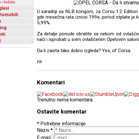
 i brdske
glasi
U saradnji sa NLB lizingom, za Corsu 1.2 Editio
utomobili
gde mesečna rata iznosi 199e, period otplate je
u
5,99%.
ing
Za detalje ponude obratite se nekom od ovlašće
sti
naći i isprobati u svim ovlašćenim Opelovim salon
t
Da li zaista tako dobro izgleda? Yes, of Corsa.
PR
Komentari
Trenutno nema komentara.
Ostavite komentar
* Potrebne informacije
Naziv
*
E-mail