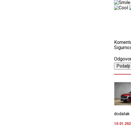
Koment
Sigurnos
Odgovo
dodatak 
10.01.202