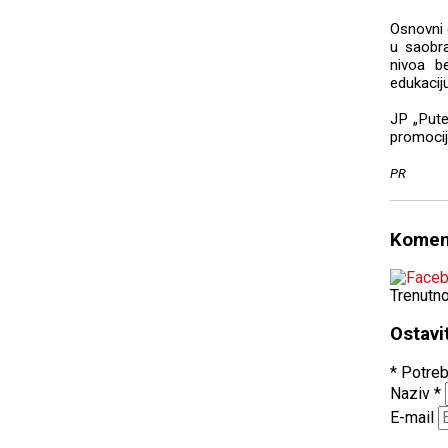
Osnovni 
u saobra
nivoa b
edukacij
JP „Pute
promocij
PR
Komen
Trenutn
Ostavi
* Potreb
Naziv
*
E-mail