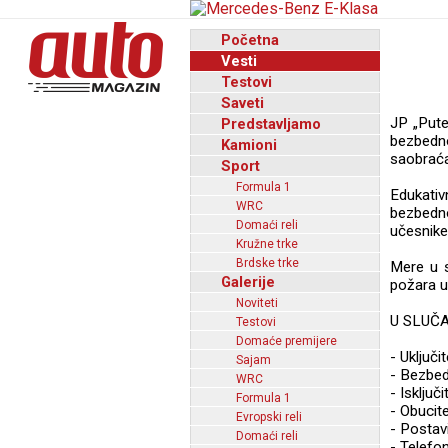
Početna
Vesti
Testovi
Saveti
JP „Pute
Predstavljamo
bezbedn
Kamioni
saobraćaj
Sport
Formula 1
Edukati
WRC
bezbedno
Domaći reli
učesnike
Kružne trke
Brdske trke
Mere u s
Galerije
požara u
Noviteti
U SLUČ
Testovi
Domaće premijere
- Uključi
Sajam
- Bezbedn
WRC
- Isključ
Formula 1
- Obucite
Evropski reli
- Postav
Domaći reli
- Telefo