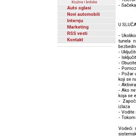
Kružne i brdske
- Sačeka
Auto oglasi
Novi automobili
Intervju
U SLUČ
Marketing
RSS vesti
- Ukolik
Kontakt
tunela 
bezbedno
- Uključi
- Isključ
- Obucite
- Pomoz
- Požar 
koji se 
- Aktivir
- Ako ne
koja se 
- Započn
izlaza
- Vodite 
- Tokom 
Vodeći 
sistemsk