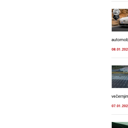
automobi
08.01.202
večernji
07.01.202