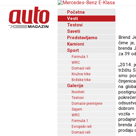
Početna
Vesti
Testovi
Saveti
Brend Je
Predstavljamo
čime je,
Kamioni
brenda J
Sport
za 39 ods
Formula 1
WRC
„2014. j
Domaći reli
tržištu S
Kružne trke
smo pose
Brdske trke
činjenic
Galerije
na globa
postignu
Noviteti
pokrećem
Testovi
odsustv
Domaće premijere
dobrom 
Sajam
vozila –
WRC
prodajn
Formula 1
brenda J
Evropski reli
prodaju 
Domaći reli