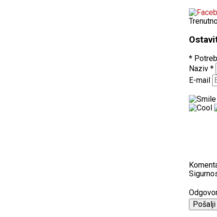
Trenutn
Ostavi
* Potreb
Naziv
*
E-mail
Koment
Sigurnos
Odgovo