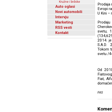
Kružne i brdske
Prodaja 
Auto oglasi
Evropi r
Novi automobili
U Kini –
Intervju
Marketing
Prodaju 
Cherokee
RSS vesti
svetu; 
Kontakt
(134,629
2014. je
S.A.D. 2
Tokom tr
svetu /4
Od 2010.
Fiatovog
Fiat, Al
domaćem 
FAS
Komen