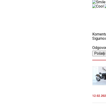
Koment
Sigurnos
Odgovo
12.02.202