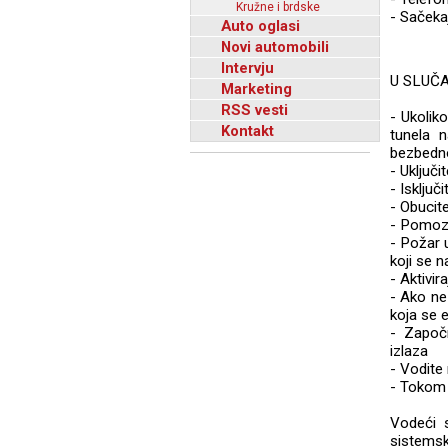
Kružne i brdske
- Sačeka
Auto oglasi
Novi automobili
Intervju
U SLUČ
Marketing
RSS vesti
- Ukolik
Kontakt
tunela 
bezbedno
- Uključi
- Isključ
- Obucite
- Pomoz
- Požar 
koji se 
- Aktivir
- Ako ne
koja se 
- Započn
izlaza
- Vodite 
- Tokom 
Vodeći 
sistemsk