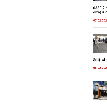
6380,7 m
evra) u 2
07.02.202
Srbiji, al
06.02.202