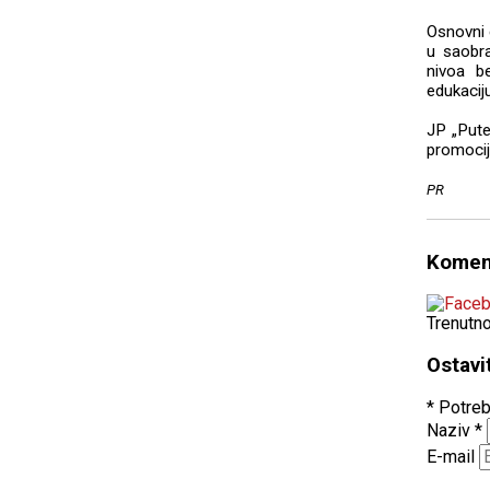
Osnovni 
u saobra
nivoa b
edukacij
JP „Pute
promocij
PR
Komen
Trenutn
Ostavi
* Potreb
Naziv
*
E-mail