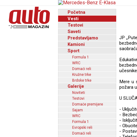
Početna
Vesti
Testovi
Saveti
JP „Pute
Predstavljamo
bezbedn
Kamioni
saobraćaj
Sport
Formula 1
Edukati
WRC
bezbedno
Domaći reli
učesnike
Kružne trke
Brdske trke
Mere u s
Galerije
požara u
Noviteti
U SLUČ
Testovi
Domaće premijere
- Uključi
Sajam
- Bezbedn
WRC
- Isključ
Formula 1
- Obucite
Evropski reli
- Postav
Domaći reli
- Telefo