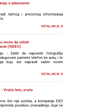
tenje o planiranim
radi tačnog i preciznog informisanja
e...
DETALJNIJE
lu može da ošteti
parat (VIDEO)
iju - želite da napravite fotografiju
skupoceni pametni telefon ka autu, i to
ija koju ste napravili vašim novim
DETALJNIJE
 - Vruće leto, vruće
amo što nije počela, a kompanija EKO
pripremila posebno iznenađenje, koje će