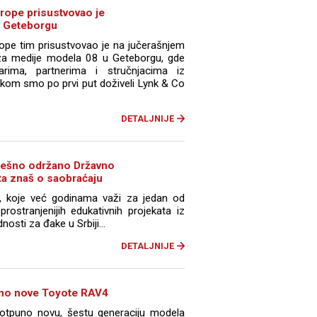
rope prisustvovao je
u Geteborgu
pe tim prisustvovao je na jučerašnjem
 za medije modela 08 u Geteborgu, gde
arima, partnerima i stručnjacima iz
likom smo po prvi put doživeli Lynk & Co
DETALJNIJE
pešno održano Državno
a znaš o saobraćaju
, koje već godinama važi za jedan od
asprostranjenijih edukativnih projekata iz
osti za đake u Srbiji...
DETALJNIJE
uno nove Toyote RAV4
potpuno novu, šestu generaciju modela