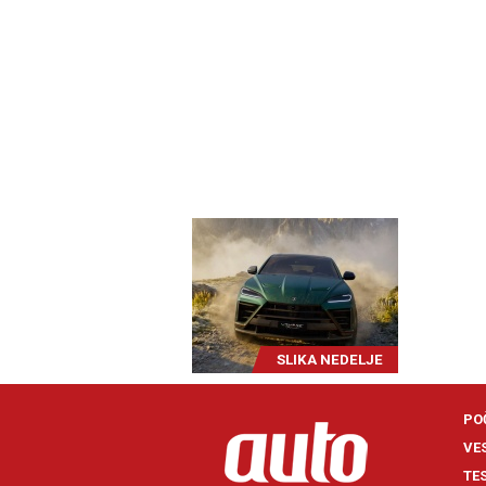
SLIKA NEDELJE
PO
VE
TE