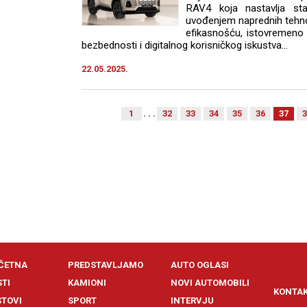
RAV4 koja nastavlja sta
uvođenjem naprednih tehn
efikasnošću, istovremeno 
bezbednosti i digitalnog korisničkog iskustva…
22.05.2025.
1
. . .
32
33
34
35
36
37
3
ČETNA
PREDSTAVLJAMO
AUTO OGLASI
STI
KAMIONI
NOVI AUTOMOBILI
KONTA
STOVI
SPORT
INTERVJU