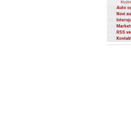
Kružne
Auto o
Novi a
Intervj
Market
RSS ve
Kontak