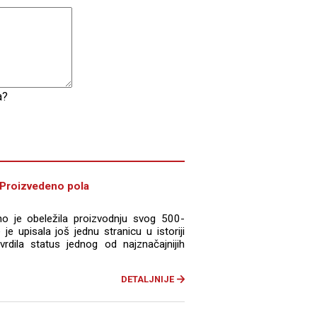
a?
! Proizvedeno pola
o je obeležila proizvodnju svog 500-
je upisala još jednu stranicu u istoriji
vrdila status jednog od najznačajnijih
DETALJNIJE