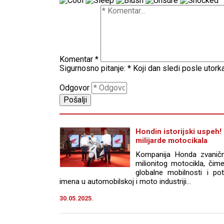
Komentar
*
Sigurnosno pitanje:
*
Koji dan sledi posle utork
Odgovor
Hondin istorijski uspeh
milijarde motocikala
Kompanija Honda zvaničn
milionitog motocikla, čime 
globalne mobilnosti i pot
imena u automobilskoj i moto industriji...
30.05.2025.