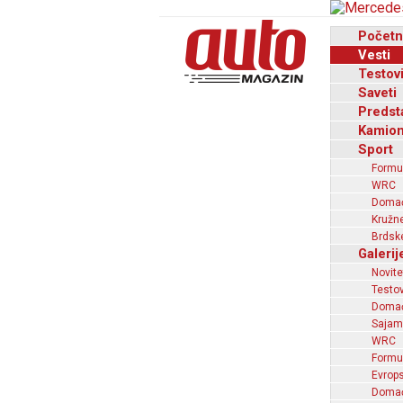
Početn
Vesti
Testov
Saveti
Predst
Kamion
Sport
Formu
WRC
Domaći
Kružne
Brdske
Galerij
Novite
Testov
Domać
Sajam
WRC
Formu
Evrops
Domaći