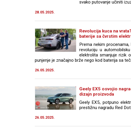
svako putovanje učiniti iz
28.05.2025.
Revolucija kuca na vrata
baterije sa čvrstim elekt
Prema nekim procenama, ba
revoluciju u automobilsku
elektrolita smanjuje rizik 
punjenje je značajno brže nego kod baterija sa tečn
26.05.2025.
Geely EX5 osvojio nagra
dizajn proizvoda
Geely EX5, potpuno elektri
prestižnu nagradu Red Dot 
26.05.2025.