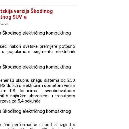
tskija verzija Škodinog
ktnog SUV-a
.2025.
seci nakon svetske premijere potpuno
 u popularnom segmentu električnih
 generišu ukupnu snagu sistema od 250
 RS dolazi s električnim dometom većim
bnim RS dodacima i sveobuhvatnom
il s najbržim ubrzanjem u trenutnom
brzava za 5,4 sekunde.
mične performanse i sportski izgled s