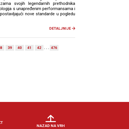
zama svojih legendarnih prethodnika
ologija s unapređenim performansama i
postavljajući nove standarde u pogledu
DETALJNIJE
8
39
40
41
42
. . .
476
KT
NAZAD NA VRH