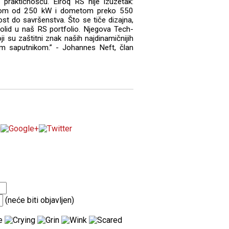
praktičnošću. Elroq RS nije izuzetak:
nagom od 250 kW i dometom preko 550
st do savršenstva. Što se tiče dizajna,
Solid u naš RS portfolio. Njegova Tech-
 su zaštitni znak naših najdinamičnijih
im saputnikom.” - Johannes Neft, član
(neće biti objavljen)