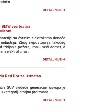
uzetnim…
DETALJNIJE
? BMW već testira
rolitom
terije sa čvrstim elektrolitima doneće
 industriju. Zbog nepostojanja tekućeg
od izbijanja požara, imaju veći domet, a
im elektrolitima...
DETALJNIJE
du Red Dot za izuzetan
čni SUV sledeće generacije, osvojio je
u kategoriji dizajna proizvoda…
DETALJNIJE