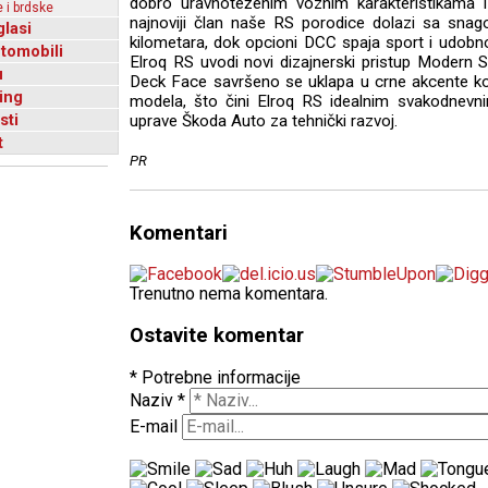
dobro uravnoteženim voznim karakteristikama i 
 i brdske
najnoviji član naše RS porodice dolazi sa s
glasi
kilometara, dok opcioni DCC spaja sport i udobno
utomobili
Elroq RS uvodi novi dizajnerski pristup Modern 
u
Deck Face savršeno se uklapa u crne akcente koji
ing
modela, što čini Elroq RS idealnim svakodnevn
sti
uprave Škoda Auto za tehnički razvoj.
t
PR
Komentari
Trenutno nema komentara.
Ostavite komentar
* Potrebne informacije
Naziv
*
E-mail