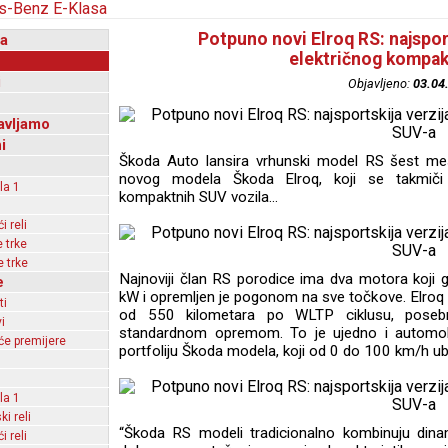
Potpuno novi Elroq RS: najspor
a
električnog kompa
i
Objavljeno:
03.04
avljamo
i
Škoda Auto lansira vrhunski model RS šest me
novog modela Škoda Elroq, koji se takmiči
la 1
kompaktnih SUV vozila…
 reli
 trke
 trke
Najnoviji član RS porodice ima dva motora koji
e
kW i opremljen je pogonom na sve točkove. Elroq
ti
od 550 kilometara po WLTP ciklusu, pose
i
standardnom opremom. To je ujedno i automob
e premijere
portfoliju Škoda modela, koji od 0 do 100 km/h u
la 1
ki reli
“Škoda RS modeli tradicionalno kombinuju dina
 reli