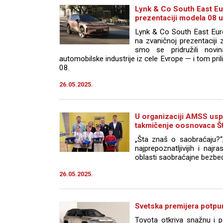
Lynk & Co South East Eu
prezentaciji modela 08 
Lynk & Co South East Euro
na zvaničnoj prezentaciji
smo se pridružili novin
automobilske industrije iz cele Evrope — i tom pri
08.
26.05.2025.
U organizaciji AMSS us
takmičenje oosnovaca Št
„Šta znaš o saobraćaju?“
najprepoznatljivijih i najr
oblasti saobraćajne bezbedn
26.05.2025.
Svetska premijera potp
Toyota otkriva snažnu i 