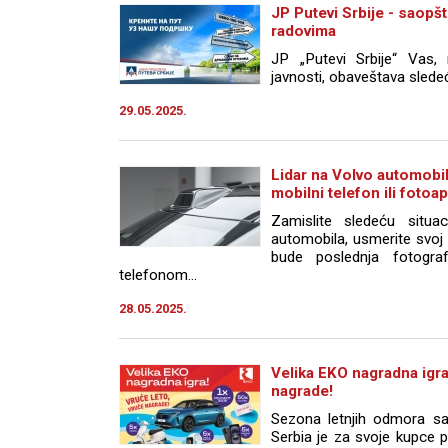
JP Putevi Srbije - saopš
radovima
JP „Putevi Srbije“ Vas, 
javnosti, obaveštava sledeć
29.05.2025.
Lidar na Volvo automobi
mobilni telefon ili fotoa
Zamislite sledeću situac
automobila, usmerite svoj 
bude poslednja fotograf
telefonom...
28.05.2025.
Velika EKO nagradna igra
nagrade!
Sezona letnjih odmora s
Serbia je za svoje kupce 