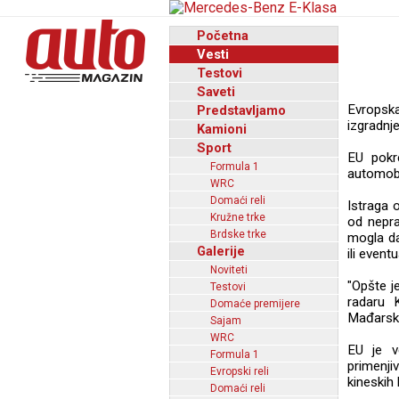
Početna
Vesti
Testovi
Saveti
Evropska
Predstavljamo
izgradnj
Kamioni
Sport
EU pokr
Formula 1
automobi
WRC
Domaći reli
Istraga o
Kružne trke
od nepra
Brdske trke
mogla da
Galerije
ili even
Noviteti
"Opšte j
Testovi
radaru 
Domaće premijere
Mađarsko
Sajam
WRC
EU je v
Formula 1
primenji
Evropski reli
kineskih
Domaći reli