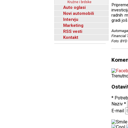
Kružne i brdske
Pripreme
Auto oglasi
investic
Novi automobili
radnih m
Intervju
gradi jo
Marketing
Automagaz
RSS vesti
Financial
Kontakt
Foto: BYD
Komen
Trenutn
Ostavi
* Potreb
Naziv
*
E-mail