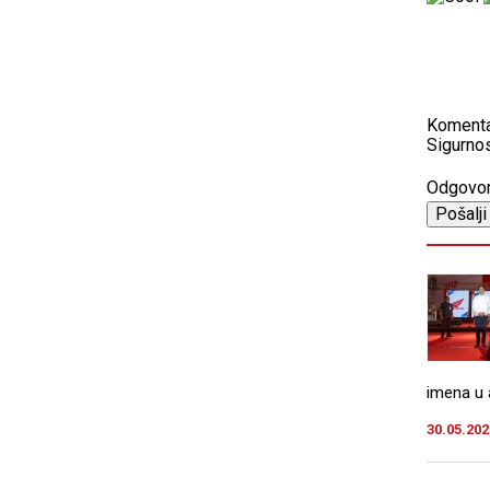
Koment
Sigurnos
Odgovo
imena u a
30.05.202