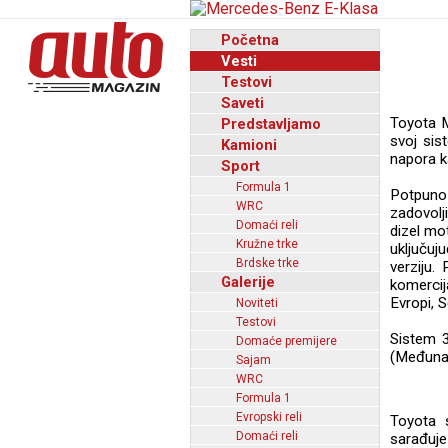
Početna
Vesti
Testovi
Saveti
Toyota M
Predstavljamo
svoj sis
Kamioni
napora k
Sport
Formula 1
Potpuno 
WRC
zadovolj
Domaći reli
dizel mo
Kružne trke
uključu
Brdske trke
verziju.
Galerije
komercij
Evropi, S
Noviteti
Testovi
Sistem 3
Domaće premijere
(Međunaro
Sajam
WRC
Formula 1
Evropski reli
Toyota 
Domaći reli
sarađuje