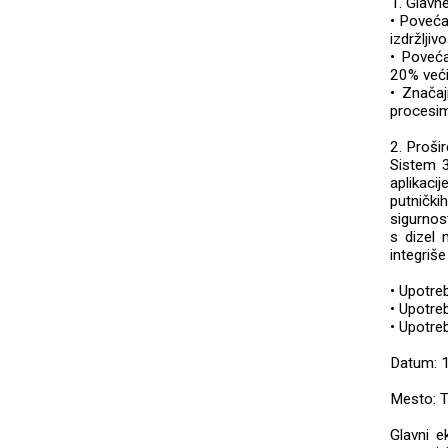
1. Glavne
• Poveća
izdržlji
• Poveća
20% veći
• Značaj
procesi
2. Proši
Sistem 3
aplikaci
putnički
sigurnost
s dizel 
integriše
• Upotre
• Upotr
• Upotre
Datum: 1
Mesto: T
Glavni e