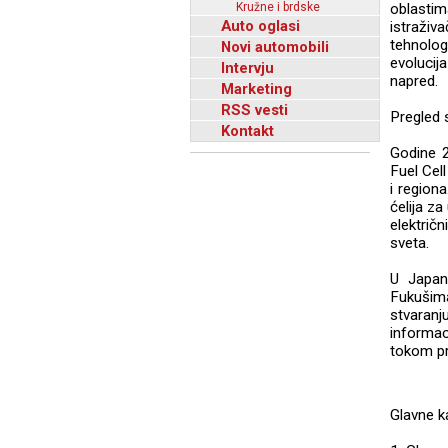
Kružne i brdske
oblasti
Auto oglasi
istraživ
tehnolog
Novi automobili
evolucija
Intervju
napred.
Marketing
RSS vesti
Pregled 
Kontakt
Godine 2
Fuel Cell
i region
ćelija za
električ
sveta.
U Japan
Fukušim
stvaranj
informac
tokom pr
Glavne k