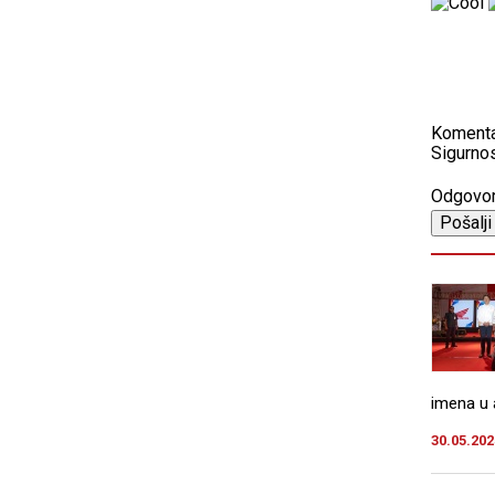
Koment
Sigurnos
Odgovo
imena u a
30.05.202