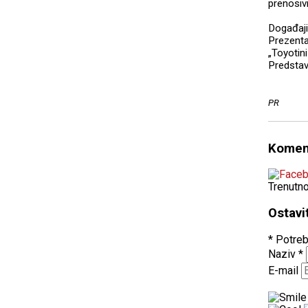
prenosivi
Događaji
Prezenta
„Toyotin
Predstav
PR
Komen
Trenutn
Ostavi
* Potreb
Naziv
*
E-mail