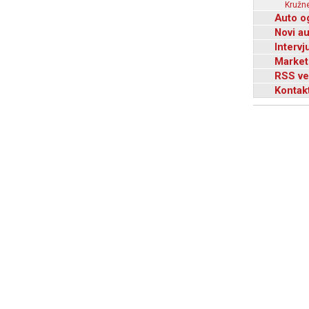
Kružne
Auto o
Novi a
Intervj
Market
RSS ve
Kontak