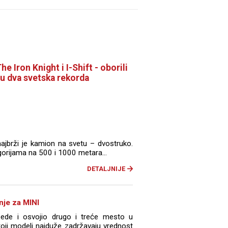
he Iron Knight i I-Shift - oborili
u dva svetska rekorda
ajbrži je kamion na svetu – dvostruko.
egorijama na 500 i 1000 metara...
DETALJNIJE
nje za MINI
bede i osvojio drugo i treće mesto u
koji modeli najduže zadržavaju vrednost