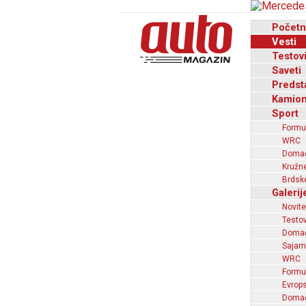
Početn
Vesti
Testov
Saveti
Predst
Kamion
Sport
Formu
WRC
Domaći
Kružne
Brdske
Galerij
Novite
Testov
Domać
Sajam
WRC
Formu
Evrops
Domaći