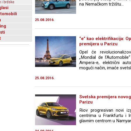
 i brdske
na Nemačkom tržištu...
glasi
utomobili
u
25.08.2016.
ing
sti
t
“e” kao elektrifikacija:
premijera u Parizu
Opel će revolucionalizo
„Mondial de l’Automobile“
Ampera-e, električni auto
mogući način, imaće svetsku
25.08.2016.
Svetska premijera novog 
Parizu
Riov progresivan novi iz
centrima u Frankfurtu i Irv
glavnim centrom u Namyangu