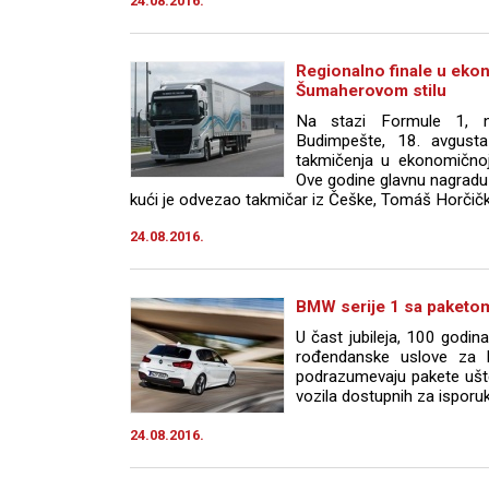
24.08.2016.
Regionalno finale u ekon
Šumaherovom stilu
Na stazi Formule 1, n
Budimpešte, 18. avgusta
takmičenja u ekonomičnoj 
Ove godine glavnu nagradu
kući je odvezao takmičar iz Češke, Tomáš Horčičk
24.08.2016.
BMW serije 1 sa paketom
U čast jubileja, 100 godi
rođendanske uslove za 
podrazumevaju pakete ušte
vozila dostupnih za isporu
24.08.2016.