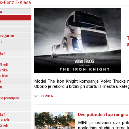
a
i
avljamo
T
i
s
la 1
 reli
 trke
 trke
e
Model The Iron Knight kompanije Volvo Trucks n
Oborio je rekord u brzini pri startu iz mesta u kat
ti
i
26.08.2016.
e premijere
Dve pobede i top rangira
la 1
ki reli
MINI je ostvario dve po
 reli
poslednjoj studiji o tome 