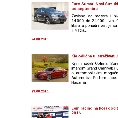
Euro Sumar: Novi Suzuki
od septembra
Zavisno od motora i niv
14.000 do 24.000 evra. 
litara, u ponudi i verzij
1.4 litra...
24.08.2016.
Kia odlična u istraživan
Kijini modeli Optima, So
imenom Grand Carnival) i 
o automobilskim mogućno
Automotive Performance, E
klasama...
23.08.2016.
Lein racing na korak od t
2016