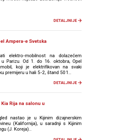
DETALJNIJE
 Opel Ampera-e Svetska
vati elektro-mobilnost na dolazećem
 u Parizu. Od 1. do 16. oktobra, Opel
mobil, koji je elektrifikovan na svaki
 premijeru u hali 5-2, štand 501...
DETALJNIJE
Kia Rija na salonu u
gled nastao je u Kijinim dizajnerskim
ineu (Kalifornija), u saradnji s Kijinim
 (J. Koreja)...
DETALJNIJE