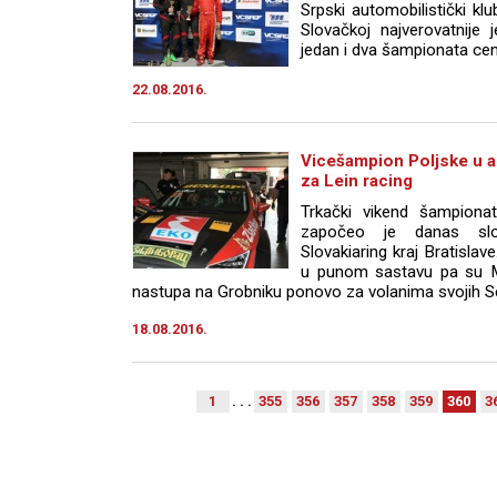
Srpski automobilistički kl
Slovačkoj najverovatnije j
jedan i dva šampionata cen
22.08.2016.
Vicešampion Poljske u a
za Lein racing
Trkački vikend šampiona
započeo je danas slo
Slovakiaring kraj Bratislav
u punom sastavu pa su M
nastupa na Grobniku ponovo za volanima svojih Se
18.08.2016.
1
. . .
355
356
357
358
359
360
3