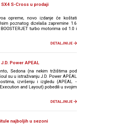
 SX4 S-Cross u prodaji
oa opreme, novo izdanje će koštati
Osim poznatog dizelaša zapremine 1.6
e sa BOOSTERJET turbo motorima od 1.0 i
DETALJNIJE
ju J.D. Power APEAL
rento, Sedona (na nekim tržištima pod
Soul su u istraživanju J.D. Power APEAL
stima, izvršenju i izgledu (APEAL -
xecution and Layout) pobedili u svojim
DETALJNIJE
itule najboljih u sezoni