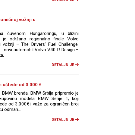
omičnoj vožnji u
a čuvenom Hungaroringu, u blizini
 je održano regionalno finale Volvo
vožnji – The Drivers’ Fuel Challenge.
 - novi automobil Volvo V40 R Design –
a.
DETALJNIJE
 uštede od 3.000 €
na BMW brenda, BMW Srbija pripremio je
kupovinu modela BMW Serije 1, koji
de od 3.000€ i važe za ograničen broj
ku odmah...
DETALJNIJE