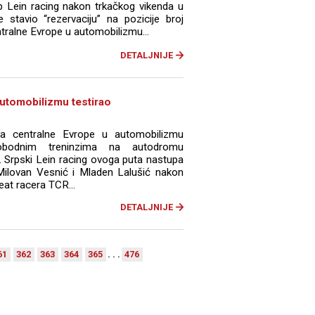
ub Lein racing nakon trkačkog vikenda u
e stavio “rezervaciju” na pozicije broj
tralne Evrope u automobilizmu...
DETALJNIJE
utomobilizmu testirao
ta centralne Evrope u automobilizmu
bodnim treninzima na autodromu
e. Srpski Lein racing ovoga puta nastupa
ilovan Vesnić i Mladen Lalušić nakon
at racera TCR...
DETALJNIJE
61
362
363
364
365
. . .
476