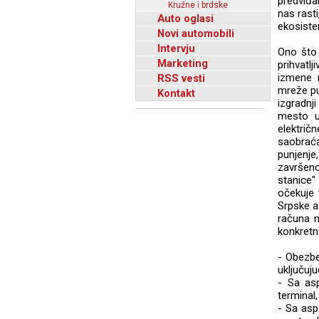
predviđan
Kružne i brdske
nas rasti
Auto oglasi
ekosistem
Novi automobili
Intervju
Ono što 
Marketing
prihvatl
izmene r
RSS vesti
mreže pu
Kontakt
izgradnj
mesto u
električ
saobraća
punjenj
završen
stanice"
očekuje 
Srpske as
računa n
konkretn
- Obezbe
uključujuć
- Sa asp
terminal
- Sa asp