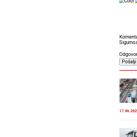
Koment
Sigurnos
Odgovo
17.06.202