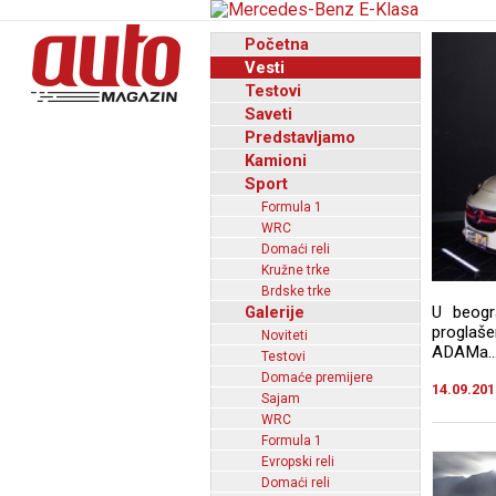
Početna
Vesti
Testovi
Saveti
Predstavljamo
Kamioni
Sport
Formula 1
WRC
Domaći reli
Kružne trke
Brdske trke
Galerije
U beogr
proglaš
Noviteti
ADAMa..
Testovi
Domaće premijere
14.09.201
Sajam
WRC
Formula 1
Evropski reli
Domaći reli