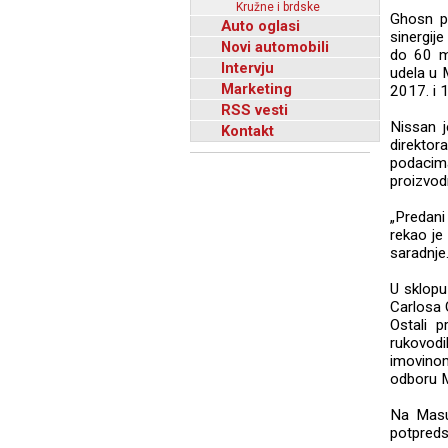
Kružne i brdske
Ghosn p
Auto oglasi
sinergije
Novi automobili
do 60 mi
Intervju
udela u M
Marketing
2017. i 1
RSS vesti
Nissan 
Kontakt
direkto
podacima
proizvodn
„Predan
rekao je 
saradnje.
U sklopu
Carlosa 
Ostali p
rukovodi
imovinom
odboru M
Na Masu
potpreds