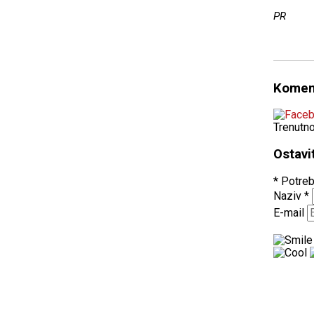
PR
Komen
Trenutn
Ostavi
* Potreb
Naziv
*
E-mail