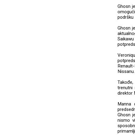
Ghosn je
omogući
podršku
Ghosn je
aktualno
Saikawu 
potpreds
Veroniqu
potpreds
Renault-
Nissanu.
Takođe,
trenutni
direktor
Manna ć
predsedn
Ghosn je
nismo vi
sposobno
primamlj