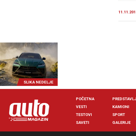
11.11.201
SLIKA NEDELJE
POČETNA
PREDSTAVL
VESTI
KAMIONI
TESTOVI
SPORT
SAVETI
GALERIJE