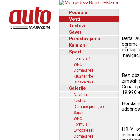
Početna
Vesti
Testovi
Saveti
Delta A
Predstavljamo
opreme.
Kamioni
očekuje 
Sport
navigaci
Formula 1
WRC
Domaći reli
Bez obz
Kružne trke
zimskih 
Brdske trke
Cena op
Galerije
19.990 e
Noviteti
Testovi
Honda HR
Domaće premijere
udobnost
Sajam
WRC
Formula 1
HR-V osl
Evropski reli
jednog k
Domaći reli