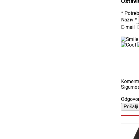
Ostavi
* Potreb
Naziv
*
E-mail
Koment
Sigurnos
Odgovo