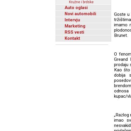
Kružne i brdske
Auto oglasi
Novi automobili
Goste u 
tržištim
Intervju
imamo r
Marketing
plodonos
RSS vesti
Brunet.
Kontakt
O fenome
Greand M
prodaju 
Kao što 
dobija 
posedova
brendom,
odnosa 
kupac/vl
„Razlog 
imao sv
nesvakid
privlačni