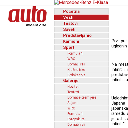
Početna
Vesti
Testovi
Saveti
Predstavljamo
Prvi put
Kamioni
uglednih 
Sport
Formula 1
WRC
Na mest
Domaći reli
Infiniti
Kružne trke
predstav
Brdske trke
Infiniti 
Galerije
Noviteti
Testovi
Domaće premijere
Ugledni
Japana u
Sajam
japanska
WRC
između o
Formula 1
je od i
Evropski reli
Infiniti.“
Domaći reli