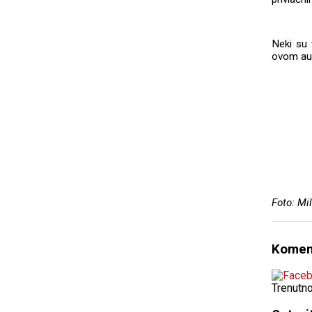
Neki su 
ovom aut
Foto: Mi
Komen
Trenutn