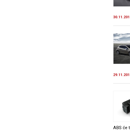
30.11.201
29.11.201
ABS će t