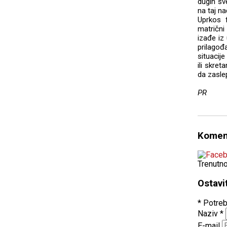
dugih sv
na taj na
Uprkos 
matrični
izađe iz
prilagođ
situacij
ili skret
da zasle
PR
Komen
Trenutn
Ostavi
* Potreb
Naziv
*
E-mail