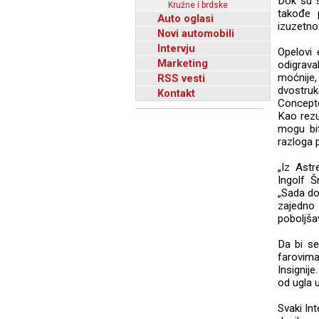
Dok su s
Kružne i brdske
takođe p
Auto oglasi
izuzetno 
Novi automobili
Intervju
Opelovi 
Marketing
odigrava
moćnije
RSS vesti
dvostruk
Kontakt
Concepto
Kao rezu
mogu bit
razloga p
„Iz Astr
Ingolf Š
„Sada do
zajedno
poboljša
Da bi se
farovima
Insignij
od ugla u
Svaki In