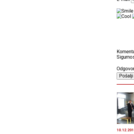
Koment
Sigurnos
Odgovo
10.12.201