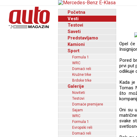
Početna
Vesti
Testovi
Saveti
Predstavljamo
Opel će 
Kamioni
Insignijo
Sport
Formula 1
Pored br
WRC
prvi put 
Domaći reli
odlikuje
Kružne trke
Brdske trke
Kada je 
Galerije
Tomas N
Noviteti
što mož
kompanije
Testovi
Domaće premijere
Oni su u
Sajam
matričn
WRC
svake st
Formula 1
svetlosn
Evropski reli
Domaći reli