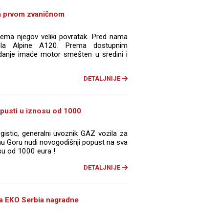
na prvom zvaničnom
ema njegov veliki povratak. Pred nama
dela Alpine A120. Prema dostupnim
zdanje imaće motor smešten u sredini i
DETALJNIJE
pusti u iznosu od 1000
stic, generalni uvoznik GAZ vozila za
rnu Goru nudi novogodišnji popust na sva
su od 1000 eura !
DETALJNIJE
ka EKO Serbia nagradne