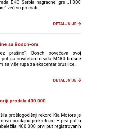
grada EKO Serbia nagradne igre „1.000
an!“ već su poznati...
DETALJNIJE
šine sa Bosch-om
z prašine“, Bosch povećava svoj
i put sa novitetom u vidu M480 brusne
sa više rupa za ekscentar brusilice...
DETALJNIJE
toriji prodala 400.000
ila prošlogodišnji rekord Kia Motors je
novu prodajnu prekretnicu – prvi put u
 zabeležila 400.000 prvi put registrovanih