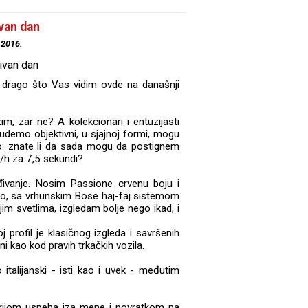
van dan
.2016.
 drago što Vas vidim ovde na današnji
m, zar ne? A kolekcionari i entuzijasti
udemo objektivni, u sjajnoj formi, mogu
o: znate li da sada mogu da postignem
/h za 7,5 sekundi?
vanje. Nosim Passione crvenu boju i
o, sa vrhunskim Bose haj-faj sistemom
im svetlima, izgledam bolje nego ikad, i
 profil je klasičnog izgleda i savršenih
ni kao kod pravih trkačkih vozila.
italijanski - isti kao i uvek - međutim
erijom uspeha iza mene i povratkom na