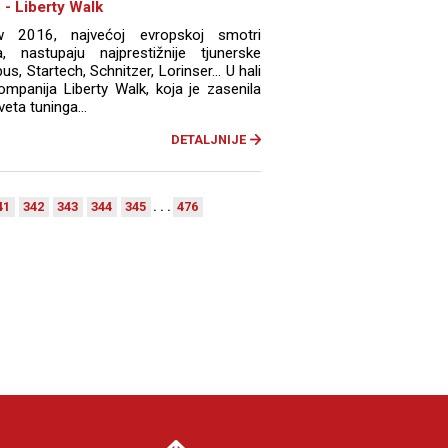
- Liberty Walk
2016, najvećoj evropskoj smotri
, nastupaju najprestižnije tjunerske
s, Startech, Schnitzer, Lorinser... U hali
ompanija Liberty Walk, koja je zasenila
ta tuninga...
DETALJNIJE
41
342
343
344
345
. . .
476