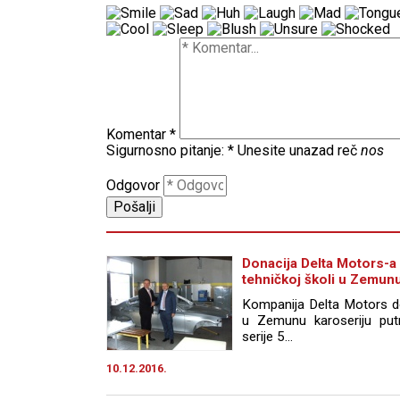
Komentar
*
Sigurnosno pitanje:
*
Unesite unazad reč
nos
Odgovor
Donacija Delta Motors-a
tehničkoj školi u Zemun
Kompanija Delta Motors do
u Zemunu karoseriju pu
serije 5...
10.12.2016.