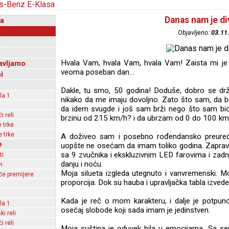
Danas nam je di
a
Objavljeno:
03.11
i
Hvala Vam, hvala Vam, hvala Vam! Zaista mi je
avljamo
veoma poseban dan...
i
Dakle, tu smo, 50 godina! Doduše, dobro se drži
la 1
nikako da me imaju dovoljno. Zato što sam, da b
da idem svugde i još sam brži nego što sam bi
 reli
brzinu od 215 km/h? i da ubrzam od 0 do 100 km
 trke
 trke
A doživeo sam i posebno rođendansko preuređi
e
uopšte ne osećam da imam toliko godina. Zaprav
sa 9 zvučnika i ekskluzivnim LED farovima i zadnj
ti
danju i noću.
i
Moja silueta izgleda utegnuto i vanvremenski. Moj
e premijere
proporcija. Dok su hauba i upravljačka tabla izvede
Kada je reč o mom karakteru, i dalje je potpuno 
la 1
osećaj slobode koji sada imam je jedinstven.
ki reli
 reli
Moja suština je oduvek bila u emocijama. Sa s