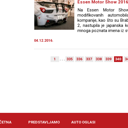
Essen Motor Show 2016 
Na Essen Motor Show 
modifikovanih automobila
kompanije, kao što su Brabu
2, nastupila je japanska k
mnoga poznata imena iz sve
04.12.2016.
1
. . .
335
336
337
338
339
340
3
ČETNA
PREDSTAVLJAMO
AUTO OGLASI