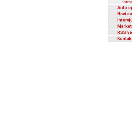
Kružne
Auto o
Novi a
Intervj
Market
RSS ve
Kontak