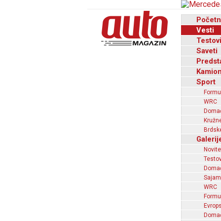
Početn
Vesti
Testov
Saveti
Predst
Kamion
Sport
Formu
WRC
Domaći
Kružne
Brdske
Galerij
Novite
Testov
Domać
Sajam
WRC
Formu
Evrops
Domaći