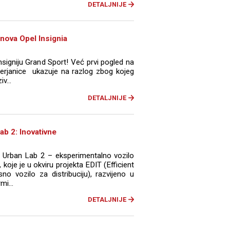
DETALJNIJE
nova Opel Insignia
signiju Grand Sport! Već prvi pogled na
erjanice ukazuje na razlog zbog kojeg
v...
DETALJNIJE
ab 2: Inovativne
a Urban Lab 2 – eksperimentalno vozilo
 koje je u okviru projekta EDIT (Efficient
sno vozilo za distribuciju), razvijeno u
mi...
DETALJNIJE