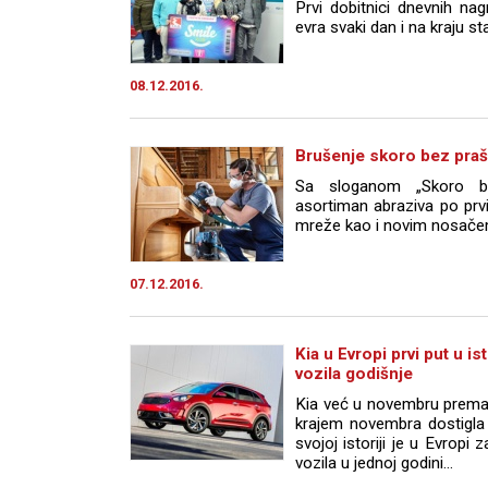
Prvi dobitnici dnevnih na
evra svaki dan i na kraju st
08.12.2016.
Brušenje skoro bez pra
Sa sloganom „Skoro be
asortiman abraziva po prv
mreže kao i novim nosačem 
07.12.2016.
Kia u Evropi prvi put u is
vozila godišnje
Kia već u novembru premaš
krajem novembra dostigla 
svojoj istoriji je u Evropi
vozila u jednoj godini...