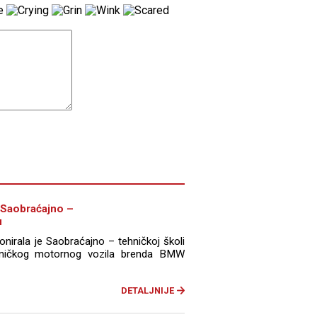
 Saobraćajno –
u
nirala je Saobraćajno – tehničkoj školi
tničkog motornog vozila brenda BMW
DETALJNIJE