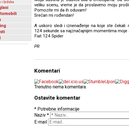
 i brdske
veliku scenu, vreme je da proslavimo moju prošl
glasi
Pomozite mi da ih oduvam!
utomobili
Srećan mi rođendan!
u
ing
A uskoro sledi i iznenađenje na koje ste čekali:
124 sekunde sa najznačajnijim momentima moje 50
sti
Fiat 124 Spider
t
PR
Komentari
Trenutno nema komentara.
Ostavite komentar
* Potrebne informacije
Naziv
*
E-mail