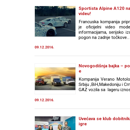
Sportista Alpine A120 
videu!
Francuska kompanija pripr
je oficijelni video mo
informacijama, serijsko i
pogon na zadnje točkove...
09.12.2016.
Novogodišnja bajka – po
e
Kompanija Verano Motologi
Srbiju ,BiH,Makedoniju i C
GAZ vozila sa lageru izno
09.12.2016.
Uvećava se klub dobitni
igre