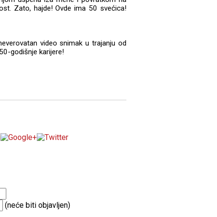
ost. Zato, hajde! Ovde ima 50 svećica!
 neverovatan video snimak u trajanju od
-godišnje karijere!
(neće biti objavljen)