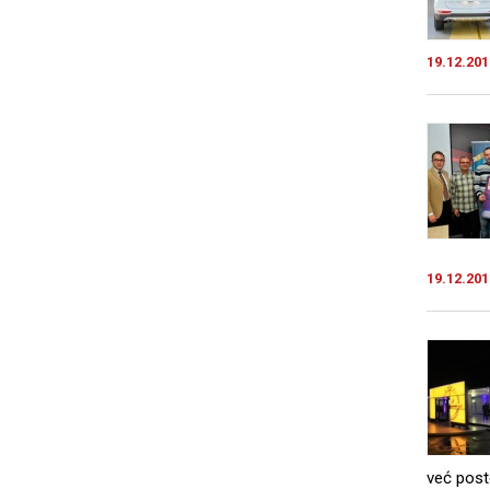
19.12.201
19.12.201
već post