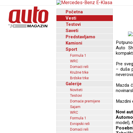
Početna
Vesti
Testovi
Saveti
Predstavljamo
Potpuno
Kamioni
Auto Sh
Sport
kompaktn
Formula 1
WRC
Pre sveg
Domaći reli
– duša p
Kružne trke
neverova
Brdske trke
Galerije
Mazda će
Noviteti
novinars
Testovi
Mazdini 
Domaće premijere
Sajam
Novi au
WRC
Automob
Formula 1
model),
Evropski reli
Posebni
Domaći reli