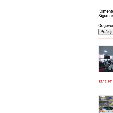
Koment
Sigurnos
Odgovo
22.12.201