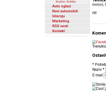
Tehničk
Kružne i brdske
motor), 
Auto oglasi
Novi automobili
PR
Intervju
Marketing
RSS vesti
Kontakt
Komen
Trenutn
Ostavi
* Potreb
Naziv
*
E-mail