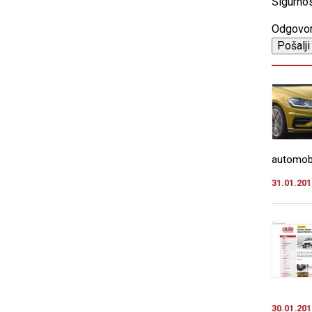
Sigurnos
Odgovo
automobil
31.01.201
30.01.201