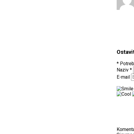
Ostavi
* Potreb
Naziv
*
E-mail
Koment