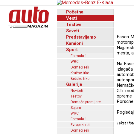
Početna
Vesti
Testovi
Saveti
Essen Mo
Predstavljamo
motorsp
Kamioni
Najprest
Sport
mesta, a 
Formula 1
WRC
Na Essen
Domaći reli
izlagača
Kružne trke
automobil
Brdske trke
autospor
Galerije
Nemačkoj
GTi mod
Noviteti
opreme S
Testovi
Porsche
Domaće premijere
Sajam
Pogledajt
WRC
Formula 1
Tekst i fo
Evropski reli
Domaći reli