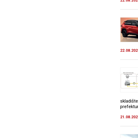
22.08.202
22.08.202
skladišt
prefektu
21.08.202