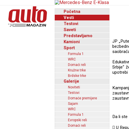
Početna
Vesti
Testovi
Saveti
Predstavljamo
JP „Pute
Kamioni
bezbedn
Sport
saobraćaj
Formula 1
WRC
Edukativ
Domaći reli
Srbije“ 
Kružne trke
upotrebi
Brdske trke
Galerije
Noviteti
Kampanja
zaustavn
Testovi
zaustavn
Domaće premijere
Sajam
WRC
Formula 1
Da li ste
Evropski reli
Domaći reli
 U Repu