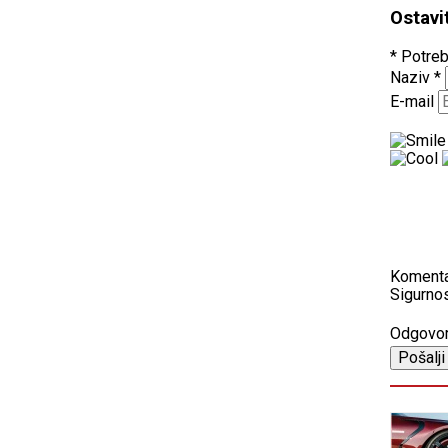
Ostavi
* Potreb
Naziv
*
E-mail
Koment
Sigurnos
Odgovo