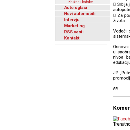
Kružne i brdske
 Srbija
Auto oglasi
autopute
Novi automobili
 Za pos
Intervju
života
Marketing
Vodeći 
RSS vesti
sistemsk
Kontakt
Osnovni 
u saobra
nivoa b
edukacij
JP „Pute
promocij
PR
Komen
Trenutn