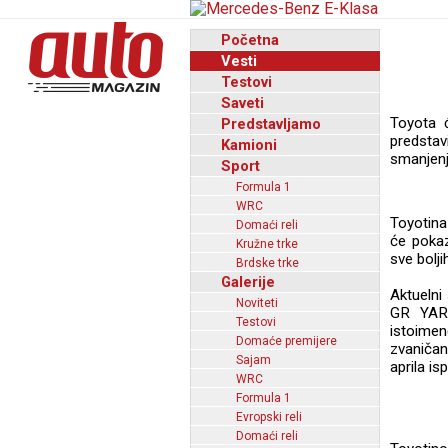
Početna
Vesti
Testovi
Saveti
Toyota 
Predstavljamo
predsta
Kamioni
smanjenj
Sport
Formula 1
WRC
Toyotina
Domaći reli
će pokaz
Kružne trke
sve bolj
Brdske trke
Galerije
Aktuelni
Noviteti
GR YARI
Testovi
istoime
Domaće premijere
zvaniča
Sajam
aprila is
WRC
Formula 1
Evropski reli
Domaći reli