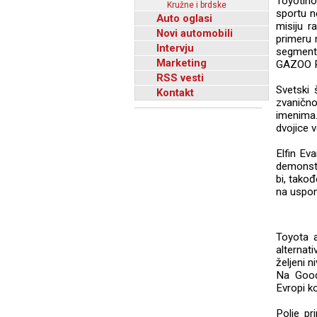
Toyotin
Kružne i brdske
sportu n
Auto oglasi
misiju r
Novi automobili
primeru 
Intervju
segmentu
Marketing
GAZOO R
RSS vesti
Svetski 
Kontakt
zvanično
imenima.
dvojice 
Elfin Ev
demonstr
bi, tako
na uspon
Toyota a
alternat
željeni 
Na Good
Evropi k
Polje pr