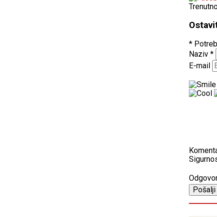
Trenutn
Ostavi
* Potreb
Naziv
*
E-mail
Koment
Sigurnos
Odgovo