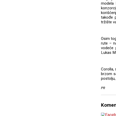
modela H
konzorci
korišće
takođe p
tržište 
Osim tog
rute – na
vodeće
Lukas Mo
Corolla,
brzom sa
postolju
PR
Komen