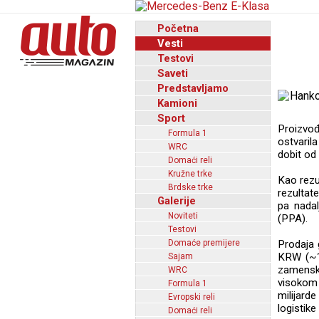
Početna
Vesti
Testovi
Saveti
Predstavljamo
Kamioni
Sport
Proizvo
Formula 1
ostvaril
WRC
dobit od 
Domaći reli
Kružne trke
Kao rezu
Brdske trke
rezultat
Galerije
pa nadal
Noviteti
(PPA).
Testovi
Domaće premijere
Prodaja 
KRW (~1.
Sajam
zamensk
WRC
visokom 
Formula 1
milijard
Evropski reli
logistik
Domaći reli