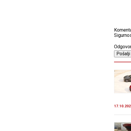
Koment
Sigurnos
Odgovo
17.10.202