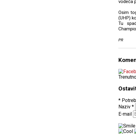
vodeća p
Osim tog
(UHP) ko
Tu spa
Champion
PR
Komen
Trenutn
Ostavi
* Potreb
Naziv
*
E-mail