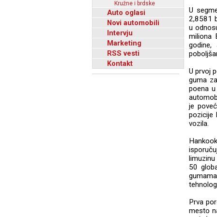
Kružne i brdske
U segme
Auto oglasi
2,8581 b
Novi automobili
u odnosu
Intervju
miliona 
Marketing
godine,
RSS vesti
poboljšan
Kontakt
U prvoj 
guma za 
poena u
automobi
je pove
pozicije
vozila.
Hankook 
isporuču
limuzin
50 glob
gumama z
tehnolog
Prva por
mesto na