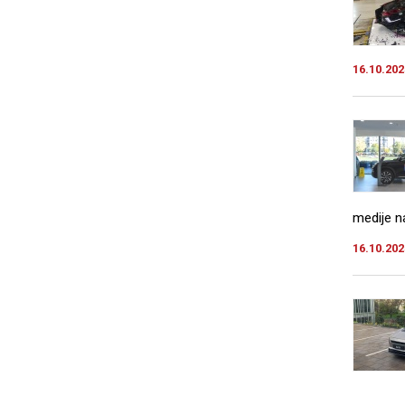
16.10.202
medije na
16.10.202