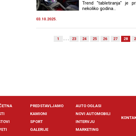
Trend "tabletiranja" je p
nekoliko godina...
03.10.2025.
1
. . .
23
24
25
26
27
28
2
ČETNA
PREDSTAVLJAMO
AUTO OGLASI
STI
KAMIONI
NOVI AUTOMOBILI
KONTA
STOVI
SPORT
INTERVJU
VETI
GALERIJE
MARKETING