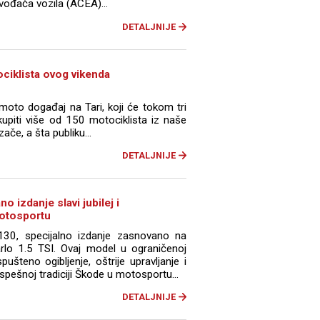
zvođača vozila (ACEA)...
DETALJNIJE
ociklista ovog vikenda
moto događaj na Tari, koji će tokom tri
upiti više od 150 motociklista iz naše
zače, a šta publiku…
DETALJNIJE
o izdanje slavi jubilej i
otosportu
130, specijalno izdanje zasnovano na
rlo 1.5 TSI. Ovaj model u ograničenoj
pušteno ogibljenje, oštrije upravljanje i
spešnoj tradiciji Škode u motosportu...
DETALJNIJE