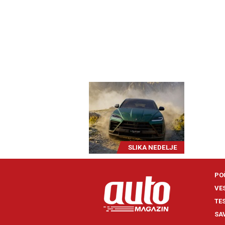
SLIKA NEDELJE
PO
VE
TE
SA