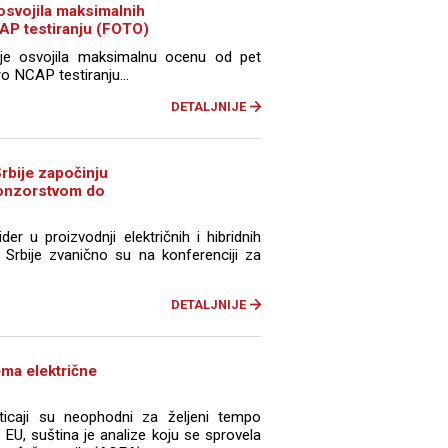
svojila maksimalnih
AP testiranju (FOTO)
e osvojila maksimalnu ocenu od pet
o NCAP testiranju...
DETALJNIJE
rbije započinju
ponzorstvom do
er u proizvodnji električnih i hibridnih
 Srbije zvanično su na konferenciji za
DETALJNIJE
ma električne
sticaji su neophodni za željeni tempo
u EU, suština je analize koju se sprovela