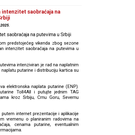
n intenzitet saobraćaja na
rbiji
.2025.
okom predstojećeg vikenda zbog sezone
an intenzitet saobraćaja na putevima u
tevima intenziviran je rad na naplatnim
naplatu putarine i distribuciju kartica su
va elektronska naplata putarine (ENP).
utarine Toll4All i putujte jednim TAG
ama kroz Srbiju, Crnu Goru, Severnu
 putem internet prezentacije i aplikacije
nom vremenu o planiranim radovima na
ćaja, cenama putarine, eventualnim
ormacijama.