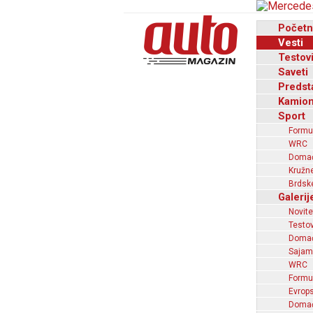
Početn
Vesti
Testov
Saveti
Predst
Kamion
Sport
Formu
WRC
Domaći
Kružne
Brdske
Galerij
Novite
Testov
Domać
Sajam
WRC
Formu
Evrops
Domaći