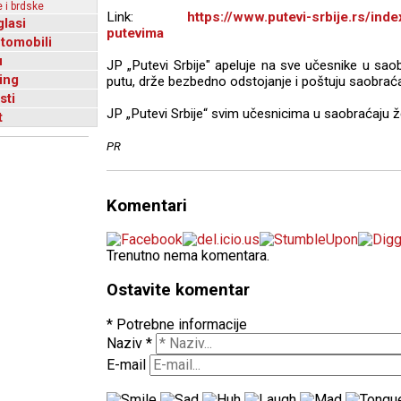
 i brdske
Link:
https://www.putevi-srbije.rs/in
glasi
putevima
utomobili
u
JP „Putevi Srbije" apeluje na sve učesnike u sao
ing
putu, drže bezbedno odstojanje i poštuju saobraćaj
sti
JP „Putevi Srbije“ svim učesnicima u saobraćaju že
t
PR
Komentari
Trenutno nema komentara.
Ostavite komentar
* Potrebne informacije
Naziv
*
E-mail