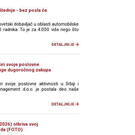
tednje - bez posla će
vetski dobavljač u oblasti automobilske
00 radnika. To je za 4.000 više nego što
DETALJNIJE
širi svoje poslovne
luge dugoročnog zakupa
ri svoje poslovne aktivnosti u Srbiji i
nagement d.o.o. je postala deo naše
DETALJNIJE
026) otkriva svoj
vuda (FOTO)