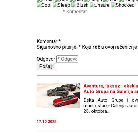
Komentar
*
Sigurnosno pitanje:
*
Koja
reč
u ovoj rečenici j
Odgovor
Avantura, luksuz i ekskl
Auto Grupa na Galerija a
Delta Auto Grupa i ove
manifestaciji Galerija auto
26. oktobra…
17.10.2025.