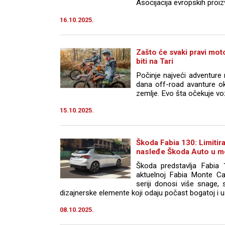
Asocijacija evropskih proi
16.10.2025.
Zašto će svaki pravi mot
biti na Tari
Počinje najveći adventure 
dana off-road avanture ok
zemlje. Evo šta očekuje vo
15.10.2025.
Škoda Fabia 130: Limitiran
nasleđe Škoda Auto u m
Škoda predstavlja Fabia 
aktuelnoj Fabia Monte Ca
seriji donosi više snage, s
dizajnerske elemente koji odaju počast bogatoj i u
08.10.2025.