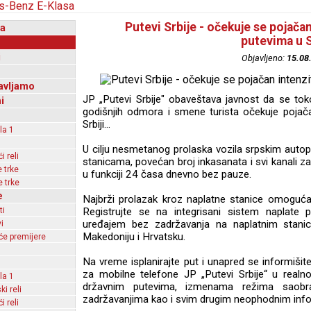
Putevi Srbije - očekuje se pojača
a
putevima u S
i
Objavljeno:
15.08
avljamo
JP „Putevi Srbije" obaveštava javnost da se t
i
godišnjih odmora i smene turista očekuje pojač
Srbiji…
la 1
U cilju nesmetanog prolaska vozila srpskim autopu
 reli
stanicama, povećan broj inkasanata i svi kanali za 
 trke
u funkciji 24 časa dnevno bez pauze.
 trke
e
Najbrži prolazak kroz naplatne stanice omoguća
ti
Registrujte se na integrisani sistem naplate p
uređajem bez zadržavanja na naplatnim stanic
i
Makedoniju i Hrvatsku.
e premijere
Na vreme isplanirajte put i unapred se informišite
za mobilne telefone JP „Putevi Srbije“ u real
la 1
državnim putevima, izmenama režima saobra
ki reli
zadržavanjima kao i svim drugim neophodnim inf
 reli