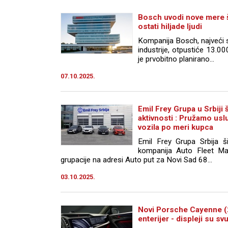
Bosch uvodi nove mere š
ostati hiljade ljudi
Kompanija Bosch, najveći s
industrije, otpustiće 13.0
je prvobitno planirano...
07.10.2025.
Emil Frey Grupa u Srbiji 
aktivnosti : Pružamo us
vozila po meri kupca
Emil Frey Grupa Srbija ši
kompanija Auto Fleet Ma
grupacije na adresi Auto put za Novi Sad 68...
03.10.2025.
Novi Porsche Cayenne (2
enterijer - displeji su s