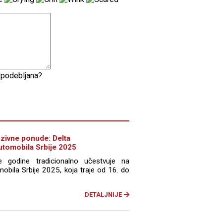
e podebljana?
uzivne ponude: Delta
utomobila Srbije 2025
 godine tradicionalno učestvuje na
mobila Srbije 2025, koja traje od 16. do
DETALJNIJE