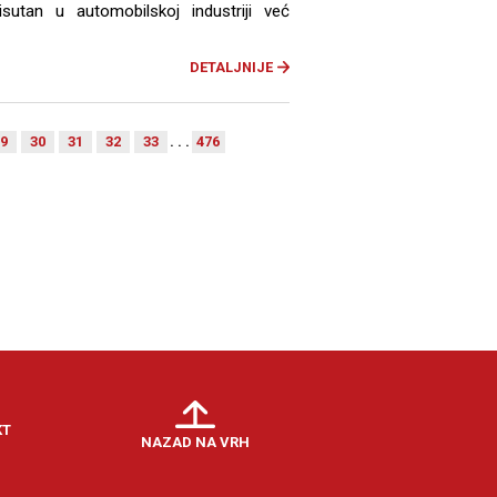
risutan u automobilskoj industriji već
DETALJNIJE
9
30
31
32
33
. . .
476
KT
NAZAD NA VRH