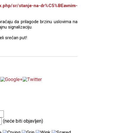
dex.php/sr/stanje-na-dr%C5%BEavnim-
braćaju da prilagode brzinu uslovima na
nu signalizaciju.
li srećan put!
(neće biti objavljen)