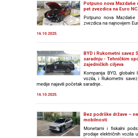
Potpuno nova Mazda6e o
pet zvezdica na Euro NC
Potpuno nova Mazda6e j
zvezdica na najnovijem Eur
16.10.2025.
BYD i Rukometni savez S
saradnju - Tehničkim s
zajedničkih ciljeva
Kompanija BYD, globalni lid
vozila, i Rukometni savez
medije najavili početak saradnje...
16.10.2025.
Bez podrške države – ne
mobilnosti
Monetarni i fiskalni pod
prodaje električnih vozila 