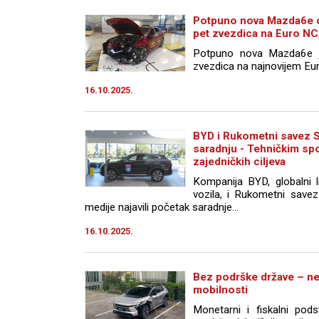
Potpuno nova Mazda6e o
pet zvezdica na Euro NC
Potpuno nova Mazda6e j
zvezdica na najnovijem Eur
16.10.2025.
BYD i Rukometni savez S
saradnju - Tehničkim s
zajedničkih ciljeva
Kompanija BYD, globalni lid
vozila, i Rukometni savez
medije najavili početak saradnje...
16.10.2025.
Bez podrške države – ne
mobilnosti
Monetarni i fiskalni pod