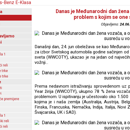
Danas je Međunarodni dan žena v
a
problem s kojim se one 
i
Objavljeno:
24.06
avljamo
i
Današnji dan, 24. jun obeležava se kao Međunaro
za izbor Svetskog automobila godine sačinjen od 
la 1
sveta (WWCOTY), ukazao je na jedan od najveći
vožnji…
 reli
 trke
 trke
e
Prema nedavnom istraživanju sprovedenom uz
ti
Year žirija (WWCOTY), ukupno 78 % žena vozača 
i
problemom. U ispitivanju je učestovalo oko 1.50
e premijere
kojima je i naša zemlja (Australija, Austrija, Bel
Finska, Francuska, Nemačka, Indija, Italija, Novi Z
Švajcarska, UK i SAD).
la 1
ki reli
 reli