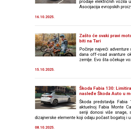
prodaje električnih vozila 
Asocijacija evropskih proi
16.10.2025.
Zašto će svaki pravi mot
biti na Tari
Počinje najveći adventure 
dana off-road avanture ok
zemlje. Evo šta očekuje vo
15.10.2025.
Škoda Fabia 130: Limitiran
nasleđe Škoda Auto u m
Škoda predstavlja Fabia 
aktuelnoj Fabia Monte Ca
seriji donosi više snage, s
dizajnerske elemente koji odaju počast bogatoj i u
08.10.2025.