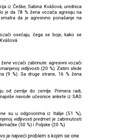
rija iz Češke, Sabina Kvášová, urednica
zalo je da 78 % žena vozača agresiju na
 smatra da je agresivno ponašanje na
vozači osećaju, čega se boje, kako se
 Kvášová.
u žene vozači zabrinute: agresivni vozači
manjenoj vidljivosti (20 %). Zatim slede
jama (9 %). Sa druge strane, 16 % žena
uju od zemlje do zemlje. Primera radi,
 najviše navode učesnice ankete iz SAD
ne su u odgovorima iz Italije (51 %),
enoj vidljivosti predmet je zabrinutosti
Nemačke (50 %) i Poljske (20 %).