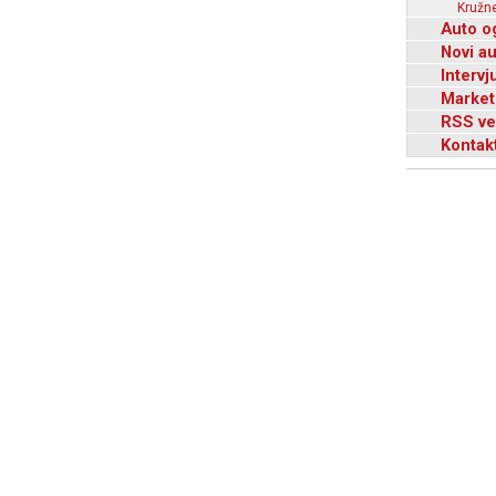
Kružne
Auto o
Novi a
Intervj
Market
RSS ve
Kontak