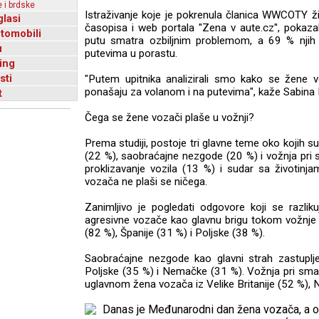
 i brdske
Istraživanje koje je pokrenula članica WWCOTY ži
glasi
časopisa i web portala ''Zena v aute.cz'', poka
utomobili
putu smatra ozbiljnim problemom, a 69 % njih
u
putevima u porastu.
ing
sti
"Putem upitnika analizirali smo kako se žene 
ponašaju za volanom i na putevima", kaže Sabina
t
Čega se žene vozači plaše u vožnji?
Prema studiji, postoje tri glavne teme oko kojih s
(22 %), saobraćajne nezgode (20 %) i vožnja pri s
proklizavanje vozila (13 %) i sudar sa životin
vozača ne plaši se ničega.
Zanimljivo je pogledati odgovore koji se razlik
agresivne vozače kao glavnu brigu tokom vožnje
(82 %), Španije (31 %) i Poljske (38 %).
Saobraćajne nezgode kao glavni strah zastuplje
Poljske (35 %) i Nemačke (31 %). Vožnja pri smanj
uglavnom žena vozača iz Velike Britanije (52 %), 