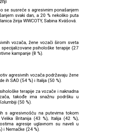
no se susreće s agresivnim ponašanjem
šanjem svaki dan, a 20 % nekoliko puta
i članica žirija WWCOTY, Sabina Kvášová.
esivnih vozača, žene vozači širom sveta
specijalizovane psihološke terapije (27
ntivne kampanje (8 %).
rotiv agresivnih vozača podržavaju žene
de ih SAD (54 %) i Italija (50 %).
sihološke terapije za vozače i naknadna
ozača, takođe ima snažnu podršku u
Kolumbiji (50 %).
anih s agresivnošću na putevima tokom
lika Britanija (43 %), Italija (42 %),
ostima agresije uglavnom su naveli u
%) i Nemačke (24 %).