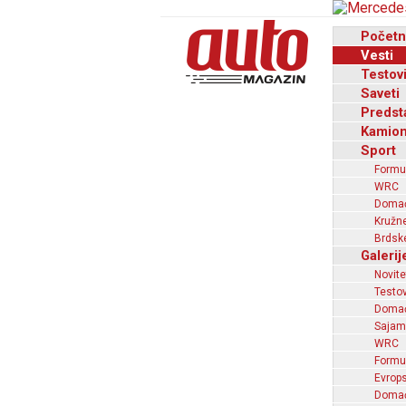
Početn
Vesti
Testov
Saveti
Predst
Kamion
Sport
Formu
WRC
Domaći
Kružne
Brdske
Galerij
Novite
Testov
Domać
Sajam
WRC
Formu
Evrops
Domaći