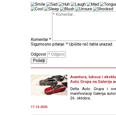
Komentar
*
Sigurnosno pitanje:
*
Upišite reč
tabla
unazad.
Odgovor
Avantura, luksuz i ekskl
Auto Grupa na Galerija a
Delta Auto Grupa i ove
manifestaciji Galerija auto
26. oktobra…
17.10.2025.