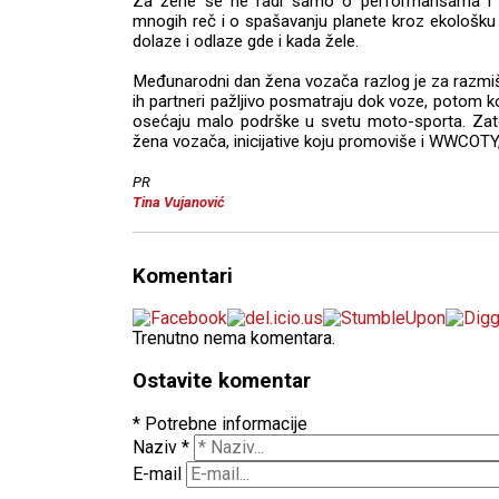
Za žene se ne radi samo o performansama i be
mnogih reč i o spašavanju planete kroz ekološku
dolaze i odlaze gde i kada žele.
Međunarodni dan žena vozača razlog je za razmiš
ih partneri pažljivo posmatraju dok voze, potom ko
osećaju malo podrške u svetu moto-sporta. Za
žena vozača, inicijative koju promoviše i WWCOTY,
PR
Tina Vujanović
Komentari
Trenutno nema komentara.
Ostavite komentar
* Potrebne informacije
Naziv
*
E-mail