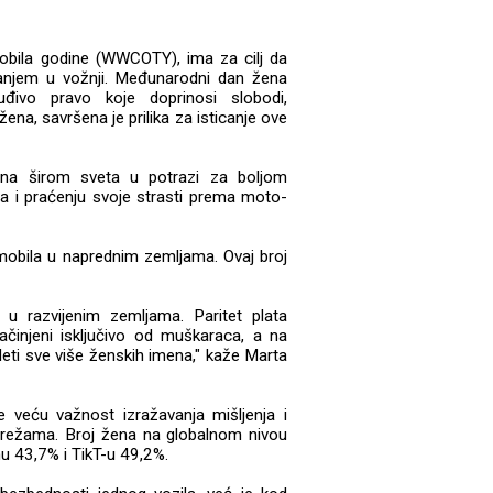
mobila godine (WWCOTY), ima za cilj da
anjem u vožnji. Međunarodni dan žena
đivo pravo koje doprinosi slobodi,
ena, savršena je prilika za isticanje ove
ena širom sveta u potrazi za boljom
va i praćenju svoje strasti prema moto-
obila u naprednim zemljama. Ovaj broj
 u razvijenim zemljama. Paritet plata
sačinjeni isključivo od muškaraca, a na
ideti sve više ženskih imena," kaže Marta
veću važnost izražavanja mišljenja i
režama. Broj žena na globalnom nivou
u 43,7% i TikT-u 49,2%.