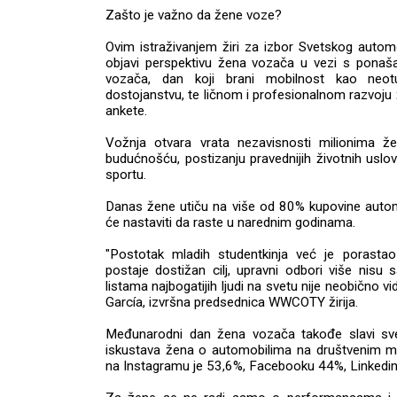
Zašto je važno da žene voze?
Ovim istraživanjem žiri za izbor Svetskog auto
objavi perspektivu žena vozača u vezi s ponaš
vozača, dan koji brani mobilnost kao neotu
dostojanstvu, te ličnom i profesionalnom razvoju ž
ankete.
Vožnja otvara vrata nezavisnosti milionima ž
budućnošću, postizanju pravednijih životnih uslo
sportu.
Danas žene utiču na više od 80% kupovine autom
će nastaviti da raste u narednim godinama.
"Postotak mladih studentkinja već je porastao
postaje dostižan cilj, upravni odbori više nisu 
listama najbogatijih ljudi na svetu nije neobično v
García, izvršna predsednica WWCOTY žirija.
Međunarodni dan žena vozača takođe slavi sve 
iskustava žena o automobilima na društvenim m
na Instagramu je 53,6%, Facebooku 44%, Linkedin