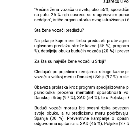
"Većina žena vozača u svetu, oko 55%, sporadič
na putu, 25 % njih susreće se s agresivnim pona
nedeljno", ističe organizatorka ovog istraživanja 
Šta žene vozači predlažu?
Na pitanje koje mere treba preduzeti protiv agr
uglavnom predlažu strože kazne (45 %), program 
%), detaljniju obuku budućih vozača (20 %) i preve
Za šta su najviše žene vozači u Srbiji?
Gledajući po pojedinim zemljama, stroge kazne p
vozači u velikoj meri u Danskoj i Srbiji (97 %), a sle
Obaveza prolaska kroz program specijalizovane p
psihološka procena mentalnih sposobnosti v
Danskoj i Srbiji (97 %), SAD (54 %), te u Poljskoj i 
Budući vozači moraju biti svesni rizika povez
svoje obuke, a tu predloženu meru podržavaju Ve
Španija (30 %). Preventivne kampanje o opasn
odgovorima ispitanici iz SAD (45 %), Poljske (37 