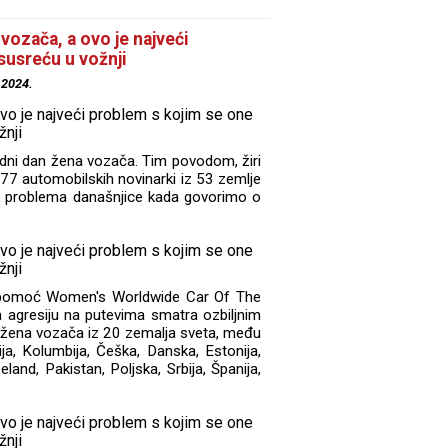
ozača, a ovo je najveći
susreću u vožnji
.2024.
dni dan žena vozača. Tim povodom, žiri
77 automobilskih novinarki iz 53 zemlje
h problema današnjice kada govorimo o
 pomoć Women's Worldwide Car Of The
agresiju na putevima smatra ozbiljnim
0 žena vozača iz 20 zemalja sveta, među
gija, Kolumbija, Češka, Danska, Estonija,
eland, Pakistan, Poljska, Srbija, Španija,