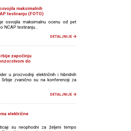
svojila maksimalnih
AP testiranju (FOTO)
e osvojila maksimalnu ocenu od pet
o NCAP testiranju...
DETALJNIJE
rbije započinju
ponzorstvom do
er u proizvodnji električnih i hibridnih
 Srbije zvanično su na konferenciji za
DETALJNIJE
ma električne
sticaji su neophodni za željeni tempo