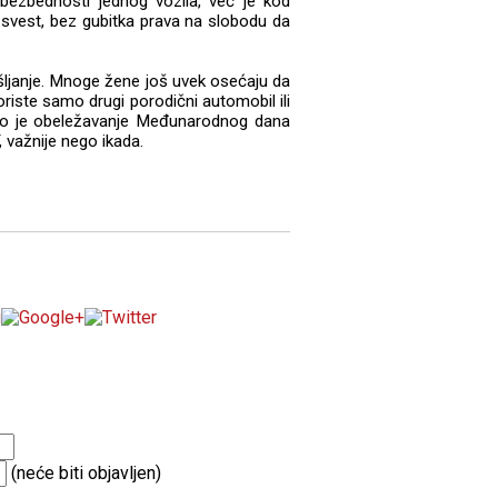
zbednosti jednog vozila, već je kod
 svest, bez gubitka prava na slobodu da
ljanje. Mnoge žene još uvek osećaju da
riste samo drugi porodični automobil ili
to je obeležavanje Međunarodnog dana
 važnije nego ikada.
(neće biti objavljen)