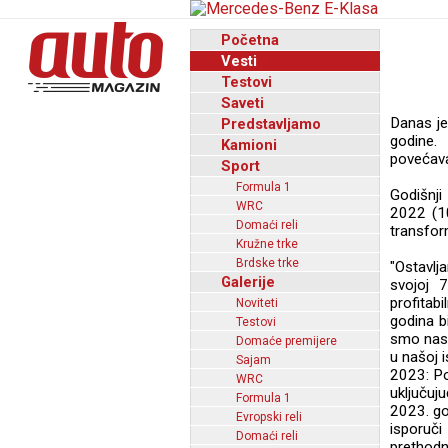
Početna
Vesti
Testovi
Saveti
Danas je
Predstavljamo
godine.
Kamioni
povećava
Sport
Formula 1
Godišnji
WRC
2022 (10
Domaći reli
transfor
Kružne trke
Brdske trke
"Ostavlj
Galerije
svojoj 
profitab
Noviteti
godina b
Testovi
smo nast
Domaće premijere
u našoj is
Sajam
2023: Po
WRC
uključuju
Formula 1
2023. go
Evropski reli
isporuči
Domaći reli
prethodn