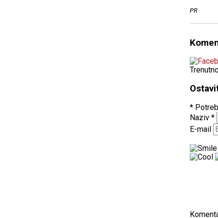
PR
Komen
Trenutn
Ostavi
* Potreb
Naziv
*
E-mail
Koment