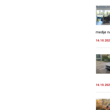
medije na
16.10.202
16.10.202