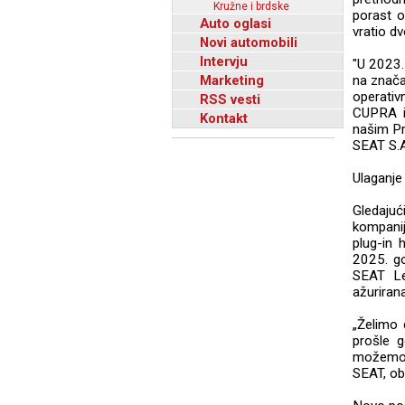
Kružne i brdske
porast o
Auto oglasi
vratio d
Novi automobili
Intervju
"U 2023. 
Marketing
na znača
operati
RSS vesti
CUPRA i
Kontakt
našim Pr
SEAT S.A
Ulaganje
Gledajuc
kompanij
plug-in 
2025. go
SEAT Le
ažurirana
„Želimo 
prošle 
možemo d
SEAT, ob