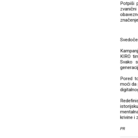
Potpiši 
zvanični
obavezno
značenje 
Svedočen
Kampanja
KIRO tim
Svako s
generacij
Pored to
moći da 
digitalno
Redefinis
istorijs
mentalna 
krivine i
PR