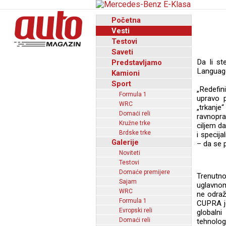
Početna
Vesti
Testovi
Saveti
Da li st
Predstavljamo
Language
Kamioni
Sport
„Redefin
Formula 1
upravo 
WRC
„trkanje
Domaći reli
ravnopra
Kružne trke
ciljem da
Brdske trke
i specija
Galerije
– da se p
Noviteti
Testovi
Domaće premijere
Trenutno
Sajam
uglavnom
WRC
ne odraž
Formula 1
CUPRA je
Evropski reli
globalni
Domaći reli
tehnologi