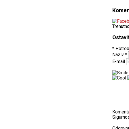
Komen
Trenutn
Ostavi
* Potreb
Naziv
*
E-mail
Koment
Sigurnos
Odgovo