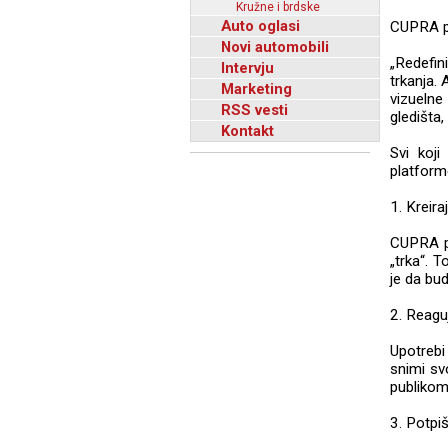
Kružne i brdske
Auto oglasi
CUPRA pl
Novi automobili
„Redefin
Intervju
trkanja.
Marketing
vizuelne
RSS vesti
gledišta,
Kontakt
Svi koji
platform
1. Kreira
CUPRA po
„trka“. T
je da bu
2. Reaguj
Upotrebi
snimi sv
publikom
3. Potpi