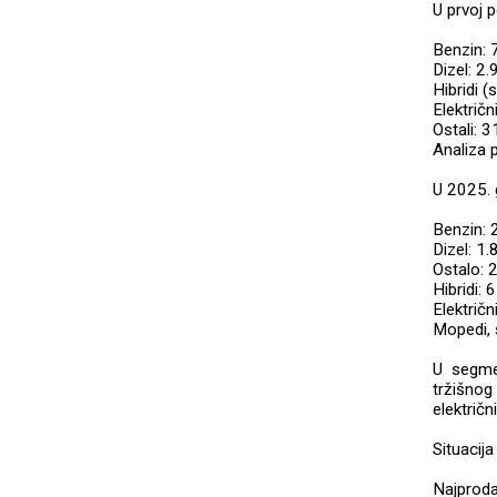
U prvoj p
Benzin: 
Dizel: 2
Hibridi (
Električn
Ostali: 
Analiza 
U 2025. g
Benzin: 
Dizel: 1
Ostalo: 
Hibridi:
Električ
Mopedi, s
U segme
tržišnog
električ
Situacij
Najproda