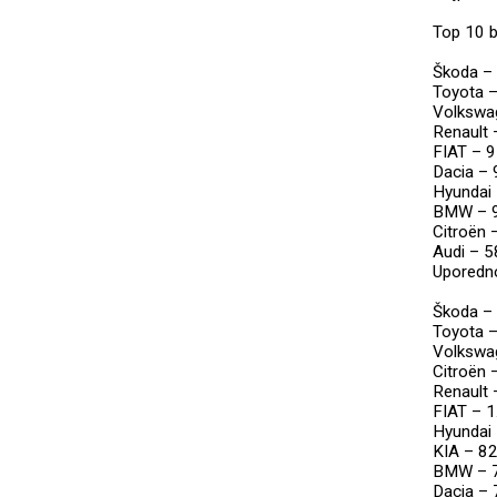
Top 10 b
Škoda –
Toyota 
Volkswa
Renault 
FIAT – 
Dacia –
Hyundai
BMW – 
Citroën 
Audi – 
Uporedno
Škoda –
Toyota 
Volkswa
Citroën 
Renault 
FIAT – 1
Hyundai
KIA – 8
BMW – 
Dacia –