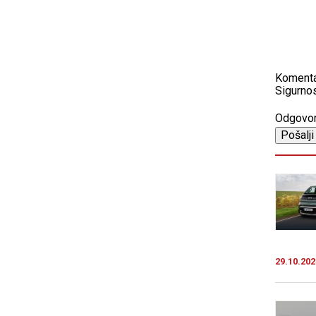
Koment
Sigurnos
Odgovo
29.10.202