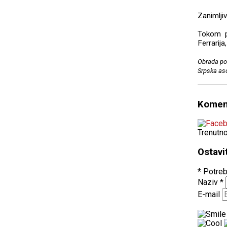
Zanimljiv
Tokom p
Ferrarija
Obrada po
Srpska aso
Komen
Trenutn
Ostavi
* Potreb
Naziv
*
E-mail