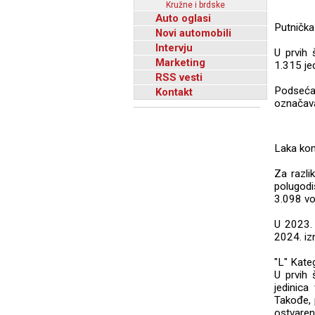
Kružne i brdske
Auto oglasi
Putnička
Novi automobili
Intervju
U prvih 
Marketing
1.315 je
RSS vesti
Podsećan
Kontakt
označava
Laka kom
Za razli
polugodi
3.098 voz
U 2023. 
2024. iz
"L" Kateg
U prvih
jedinic
Takođe, 
ostvaren