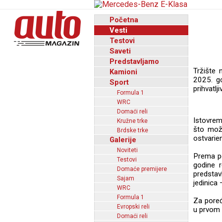
Početna
Vesti
Testovi
Saveti
Predstavljamo
Tržište 
Kamioni
2025. go
Sport
prihvatlj
Formula 1
WRC
Domaći reli
Istovreme
Kružne trke
što može
Brdske trke
ostvarie
Galerije
Noviteti
Prema po
Testovi
godine r
Domaće premijere
predstav
Sajam
jedinica
WRC
Formula 1
Za poređ
Evropski reli
u prvom 
Domaći reli