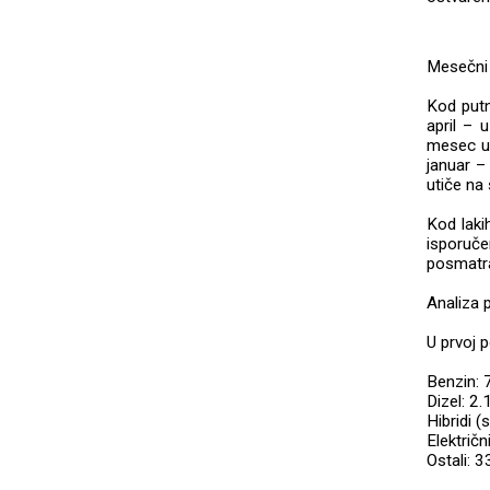
Mesečni 
Kod putn
april – 
mesec u 
januar –
utiče na
Kod laki
isporuče
posmatran
Analiza 
U prvoj p
Benzin: 
Dizel: 2
Hibridi 
Električn
Ostali: 