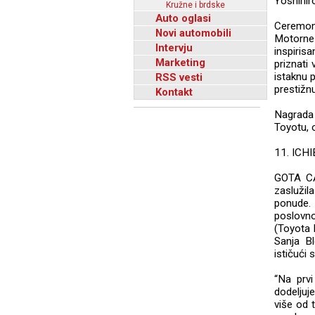
Yoshihir
Kružne i brdske
Auto oglasi
Ceremoni
Novi automobili
Motorne
Intervju
inspiris
Marketing
priznati
istaknu 
RSS vesti
prestižn
Kontakt
Nagrada 
Toyotu, 
11. ICH
GOTA CA
zaslužil
ponude. 
poslovno
(Toyota 
Sanja B
ističući 
“Na prv
dodeljuj
više od 