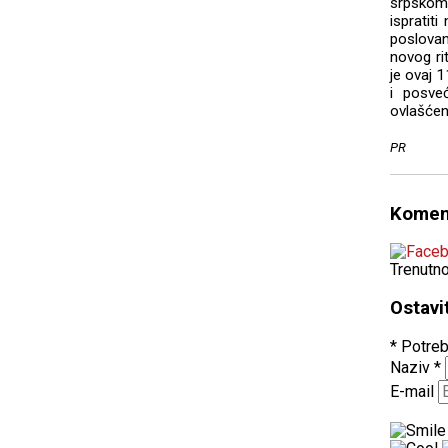
srpskom t
ispratit
poslovan
novog ri
je ovaj 1
i posve
ovlašćen
PR
Komen
Trenutn
Ostavi
* Potreb
Naziv
*
E-mail