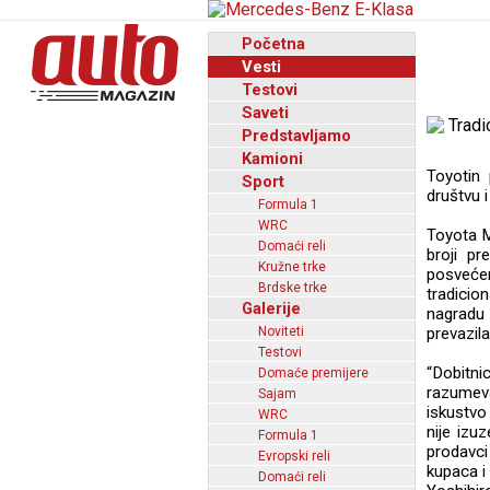
Početna
Vesti
Testovi
Saveti
Predstavljamo
Kamioni
Toyotin
Sport
društvu i
Formula 1
WRC
Toyota M
Domaći reli
broji pr
Kružne trke
posveće
Brdske trke
tradicio
Galerije
nagradu 
Noviteti
prevazil
Testovi
“Dobitni
Domaće premijere
razumeva
Sajam
iskustvo
WRC
nije izu
Formula 1
prodavci
Evropski reli
kupaca i 
Domaći reli