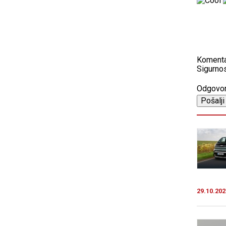
Koment
Sigurnos
Odgovo
29.10.202