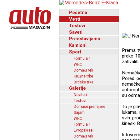
Početna
Vesti
Testovi
Saveti
Predstavljamo
Kamioni
Prema tv
Sport
preko 10
Formula 1
zahvaliti
WRC
Domaći reli
Nemačka 
Kružne trke
Pored po
Brdske trke
nemačke
Galerije
automobi
Noviteti
su odmah
Testovi
To je gl
Domaće premijere
lukama, 
Sajam
svih pro
WRC
kineski 
Formula 1
Evropski reli
Istovrem
Domaći reli