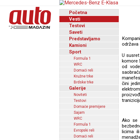
Početna
Vesti
Testovi
Saveti
Kompanij
Predstavljamo
održava 
Kamioni
Sport
U susret
Formula 1
komore S
WRC
od vodeć
Domaći reli
saobrać
Kružne trke
manefest
Brdske trke
čini jed
Galerije
elektrom
proizvo
Noviteti
tranizici
Testovi
Domaće premijere
Sajam
WRC
Ako se 
Formula 1
bezbedno
Evropski reli
licima i
Domaći reli
menadže