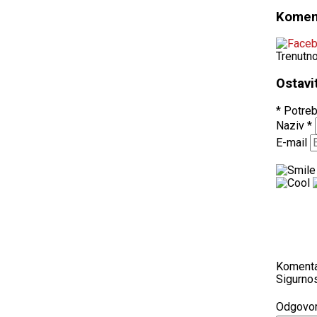
Komen
Trenutn
Ostavi
* Potreb
Naziv
*
E-mail
Koment
Sigurnos
Odgovo