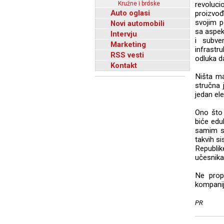
Kružne i brdske
revoluci
Auto oglasi
proizvođa
svojim p
Novi automobili
sa aspekt
Intervju
i subve
Marketing
infrastr
RSS vesti
odluka d
Kontakt
Ništa ma
stručna 
jedan el
Ono što 
biće edu
samim sk
takvih s
Republike
učesnika
Ne propu
kompanij
PR