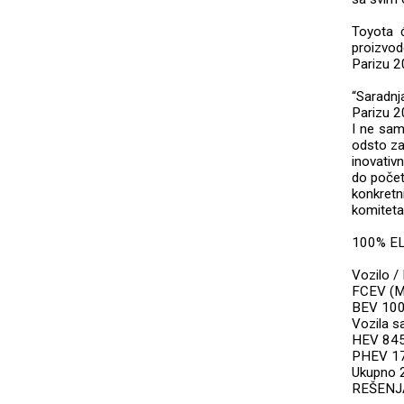
Toyota c
proizvod
Parizu 2
“Saradnj
Parizu 2
I ne sam
odsto za
inovativ
do počet
konkretn
komiteta 
100% E
Vozilo / 
FCEV (Mi
BEV 10
Vozila s
HEV 84
PHEV 1
Ukupno 
REŠENJ