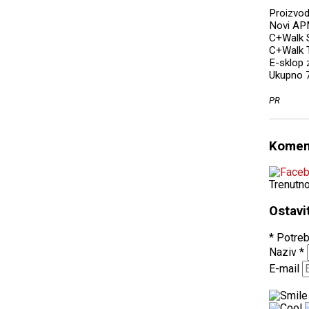
Proizvod
Novi AP
C+Walk 
C+Walk 
E-sklop 
Ukupno 
PR
Komen
Trenutn
Ostavi
* Potreb
Naziv
*
E-mail