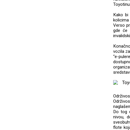
Toyotinu 
Kako bi 
kolicima
Verso pr
gde će 
invalidsk
Konačno,
vozila z
“e-pule
dostupno
organiza
sredstav
Održivos
Održivos
naglašen
Do tog d
nivou, 
sveobuhv
flote ko