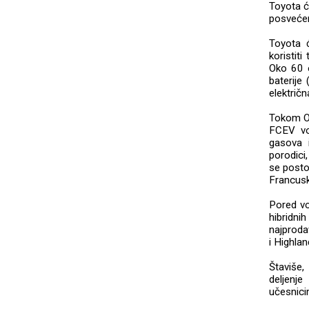
Toyota ć
posveće
Toyota c
koristit
Oko 60 o
baterije
električ
Tokom Ol
FCEV vo
gasova i
porodici,
se postoj
Francusk
Pored vo
hibridni
najproda
i Highlan
Štaviše,
deljenj
učesnicim