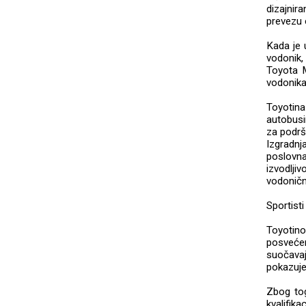
dizajnir
prevezu 
Kada je 
vodonik,
Toyota M
vodonika
Toyotina
autobusi
za podrš
Izgradn
poslovn
izvodlji
vodoničn
Sportist
Toyotin
posveće
suočavaj
pokazuje 
Zbog tog
kvalifik