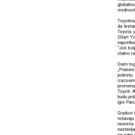
globalno
vrednost 
Toyotina
da kreta
Toyota j
(Start Yo
napretka
“Još bol
stalno r
Osim tog
„Pokreni
pokretu
izazovim
promenu 
Toyoti. A
budu jeda
igre Par
Gradovi 
rešavaj
nesreća
nastavlj
sa svim 