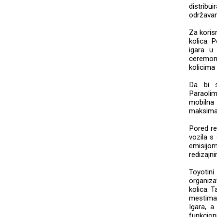
distribu
održavan
Za korisn
kolica. 
igara u
ceremoni
kolicima 
Da bi s
Paraolim
mobilna 
maksimal
Pored re
vozila s
emisijom
redizajni
Toyotin
organizat
kolica. T
mestima 
Igara, a
funkcio