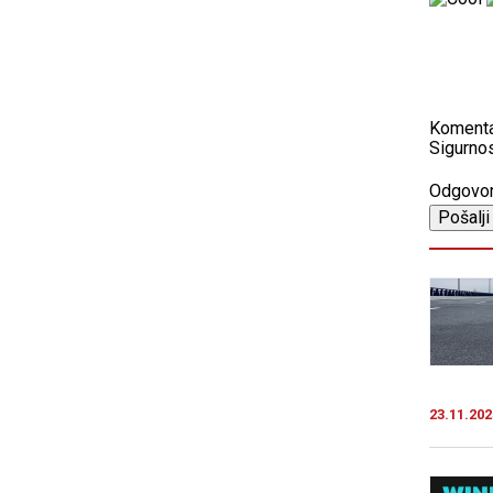
Koment
Sigurnos
Odgovo
23.11.202