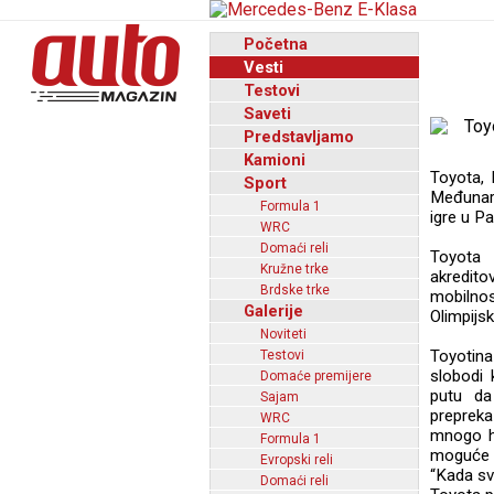
Početna
Vesti
Testovi
Saveti
Predstavljamo
Kamioni
Toyota, 
Sport
Međunaro
Formula 1
igre u Pa
WRC
Domaći reli
Toyota c
Kružne trke
akredit
Brdske trke
mobilnos
Galerije
Olimpijsk
Noviteti
Toyotina 
Testovi
slobodi 
Domaće premijere
putu da
Sajam
prepreka
WRC
mnogo hi
Formula 1
moguće 
Evropski reli
“Kada sv
Domaći reli