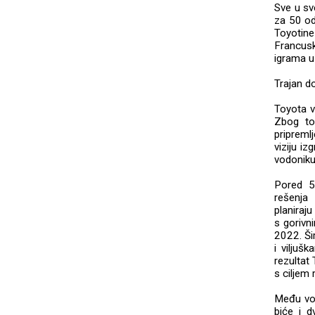
Sve u sv
za 50 od
Toyotine
Francusk
igrama u
Trajan d
Toyota ve
Zbog to
pripremlj
viziju i
vodoniku
Pored 5
rešenja 
planiraj
s gorivn
2022. Ši
i viljuš
rezultat 
s ciljem 
Među voz
biće i 