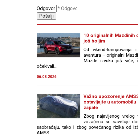
Odgovor
10 originalnih Mazdinih d
još boljim
Od vikend-kampovanja i
avantura – originalni Maz
Mazde izvuku još više, 
očekivali...
06.08.2026.
Važno upozorenje AMSS
ostavljajte u automobilu
zapale
Zbog najavljenog vrelog 
vozačima se savetuje do
saobraćaju, tako i zbog povećanog rizika od iz
AMSS...