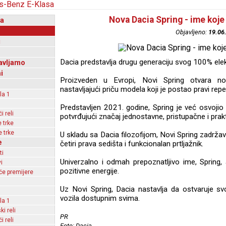
Nova Dacia Spring - ime koje 
a
Objavljeno:
19.06
i
Dacia predstavlja drugu generaciju svog 100% ele
avljamo
i
Proizveden u Evropi, Novi Spring otvara no
nastavljajući priču modela koji je postao pravi reper
la 1
Predstavljen 2021. godine, Spring je već osvoj
 reli
potvrđujući značaj jednostavne, pristupačne i prakt
 trke
 trke
U skladu sa Dacia filozofijom, Novi Spring zadržav
e
četiri prava sedišta i funkcionalan prtljažnik.
ti
Univerzalno i odmah prepoznatljivo ime, Spring
i
pozitivne energije.
e premijere
Uz Novi Spring, Dacia nastavlja da ostvaruje svo
vozila dostupnim svima.
la 1
ki reli
PR
 reli
Foto: Dacia