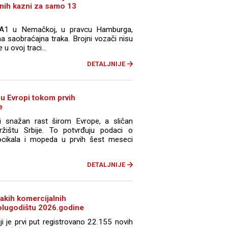
nih kazni za samo 13
 A1 u Nemačkoj, u pravcu Hamburga,
a saobraćajna traka. Brojni vozači nisu
u ovoj traci...
DETALJNIJE
 u Evropi tokom prvih
e
i snažan rast širom Evrope, a sličan
ržištu Srbije. To potvrđuju podaci o
ocikala i mopeda u prvih šest meseci
DETALJNIJE
 lakih komercijalnih
polugodištu 2026.godine
ji je prvi put registrovano 22.155 novih