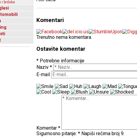
 i brdske
glasi
utomobili
Komentari
u
ing
sti
Trenutno nema komentara.
t
Ostavite komentar
* Potrebne informacije
Naziv
*
E-mail
Komentar
*
Sigurnosno pitanje:
*
Napiši rečima broj 9.