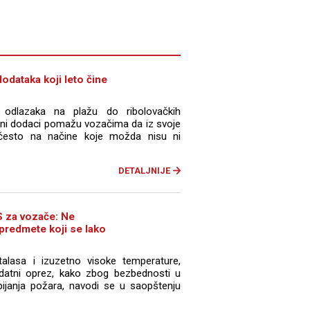
odataka koji leto čine
 odlazaka na plažu do ribolovačkih
dini dodaci pomažu vozačima da iz svoje
često na načine koje možda nisu ni
DETALJNIJE
 za vozače: Ne
 predmete koji se lako
talasa i izuzetno visoke temperature,
datni oprez, kako zbog bezbednosti u
bijanja požara, navodi se u saopštenju