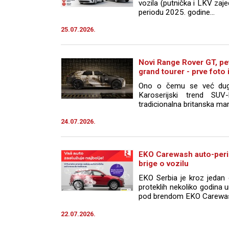
vozila (putnička i LKV zaj
periodu 2025. godine...
25.07.2026.
Novi Range Rover GT, pet
grand tourer - prve foto 
Ono o čemu se već dugo 
Karoserijski trend SU
tradicionalna britanska mark
24.07.2026.
EKO Carewash auto-perio
brige o vozilu
EKO Serbia je kroz jedan o
proteklih nekoliko godina 
pod brendom EKO Carewash, 
22.07.2026.