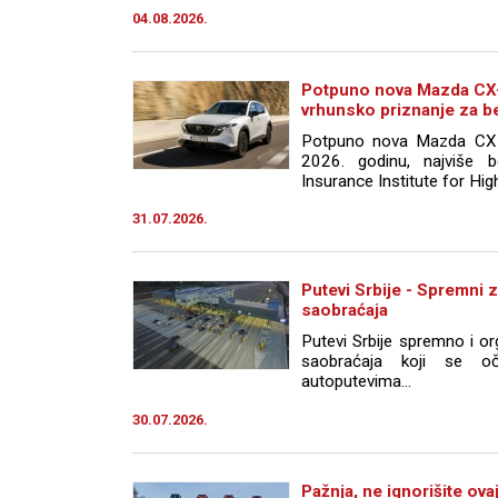
04.08.2026.
Potpuno nova Mazda CX-5
vrhunsko priznanje za 
Potpuno nova Mazda CX-
2026. godinu, najviše b
Insurance Institute for Hig
31.07.2026.
Putevi Srbije - Spremni z
saobraćaja
Putevi Srbije spremno i o
saobraćaja koji se o
autoputevima...
30.07.2026.
Pažnja, ne ignorišite ov