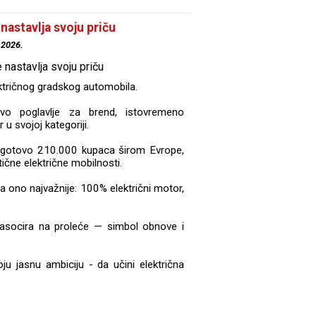
nastavlja svoju priču
.2026.
ktričnog gradskog automobila.
vo poglavlje za brend, istovremeno
 u svojoj kategoriji.
io gotovo 210.000 kupaca širom Evrope,
ične električne mobilnosti.
a ono najvažnije: 100% električni motor,
, asocira na proleće — simbol obnove i
ju jasnu ambiciju - da učini električna