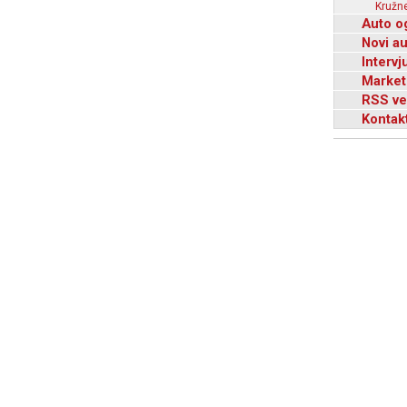
Kružne
Auto o
Novi a
Intervj
Market
RSS ve
Kontak