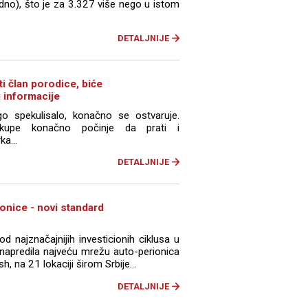
edno), što je za 3.327 više nego u istom
DETALJNIJE
i član porodice, biće
i informacije
spekulisalo, konačno se ostvaruje.
V-kupe konačno počinje da prati i
a...
DETALJNIJE
nice - novi standard
d najznačajnijih investicionih ciklusa u
unapredila najveću mrežu auto-perionica
na 21 lokaciji širom Srbije...
DETALJNIJE