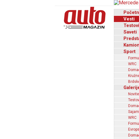
Početn
Vesti
Testov
Saveti
Predst
Kamion
Sport
Formu
WRC
Domaći
Kružne
Brdske
Galerij
Novite
Testov
Domać
Sajam
WRC
Formu
Evrops
Domaći