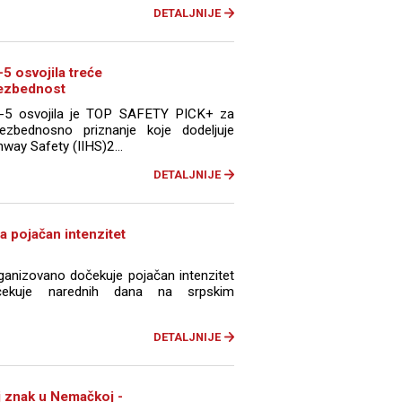
DETALJNIJE
 osvojila treće
bezbednost
5 osvojila je TOP SAFETY PICK+ za
ezbednosno priznanje koje dodeljuje
hway Safety (IIHS)2...
DETALJNIJE
a pojačan intenzitet
rganizovano dočekuje pojačan intenzitet
čekuje narednih dana na srpskim
DETALJNIJE
aj znak u Nemačkoj -