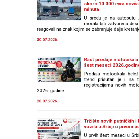
skoro 10.000 evra novča
minuta
U sredu je na autoputu
morala biti zatvorena desn
reagovali na znak kojim se zabranjuje dalje kretanje 
30.07.2026.
Rast prodaje motocikala
šest meseci 2026.godin
Prodaja motocikala belež
trend prisutan je i na t
registracijama novih mot
2026. godine...
28.07.2026.
Tržište novih putničkih i
vozila u Srbiji u prvom 
U prvih šest meseci u Srbi