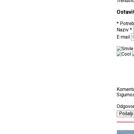
Trenutn
Ostavi
* Potreb
Naziv
*
E-mail
Koment
Sigurnos
Odgovo