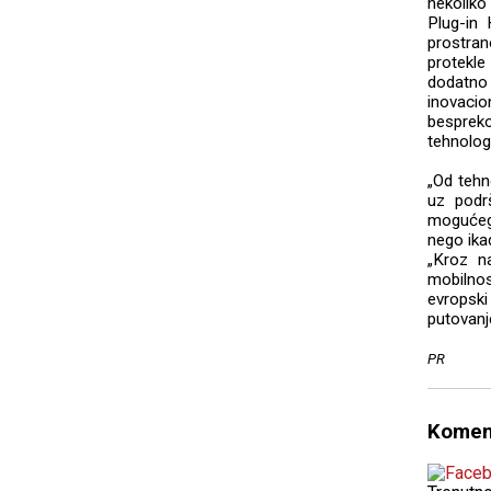
nekoliko
Plug-in 
prostran
protekle
dodatno 
inovaci
bespreko
tehnolog
„Od tehno
uz podrš
mogućeg 
nego ikad
„Kroz n
mobilnos
evropsk
putovanje
PR
Komen