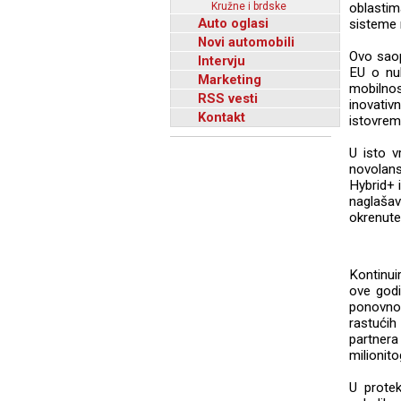
Kružne i brdske
oblastim
Auto oglasi
sisteme m
Novi automobili
Ovo saop
Intervju
EU o nul
Marketing
mobilnos
RSS vesti
inovati
Kontakt
istovrem
U isto v
novolansi
Hybrid+ 
naglašav
okrenute
Kontinu
ove godi
ponovno
rastućih
partnera
milionit
U prote