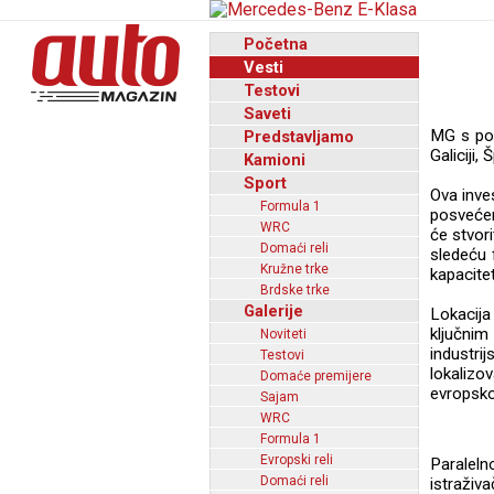
Početna
Vesti
Testovi
Saveti
MG s pon
Predstavljamo
Galiciji, Š
Kamioni
Sport
Ova inve
Formula 1
posvećen
WRC
će stvor
Domaći reli
sledeću 
Kružne trke
kapacite
Brdske trke
Galerije
Lokacija
ključnim
Noviteti
industr
Testovi
lokalizo
Domaće premijere
evropsko
Sajam
WRC
Formula 1
Evropski reli
Paraleln
Domaći reli
istraživ