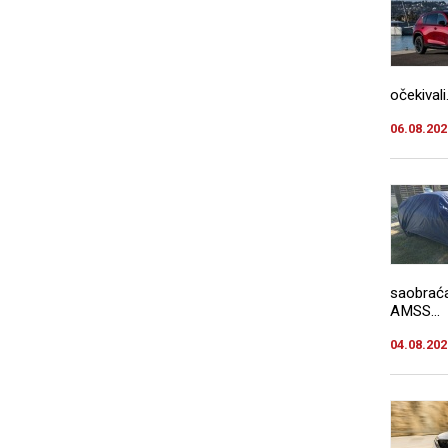
očekivali.
06.08.202
saobraća
AMSS...
04.08.202