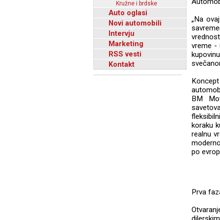
Automobi
Kružne i brdske
Auto oglasi
„Na ovaj
Novi automobili
savreme
Intervju
vrednos
Marketing
vreme - 
RSS vesti
kupovinu
svečano
Kontakt
Koncept
automobi
BM Mot
savetova
fleksibi
koraku k
realnu v
moderno
po evrop
Prva faz
Otvaran
dilersk