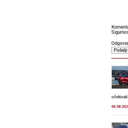
Koment
Sigurnos
Odgovo
očekivali.
06.08.202