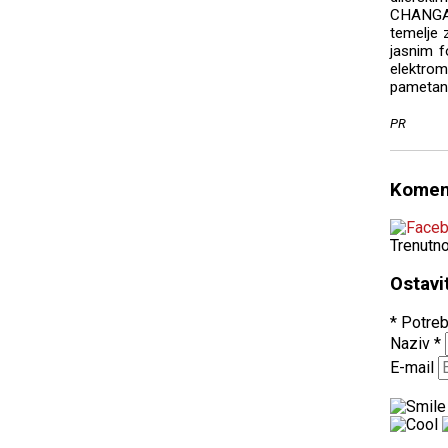
CHANGAN
temelje z
jasnim 
elektrom
pametan 
PR
Komen
Trenutn
Ostavi
* Potreb
Naziv
*
E-mail