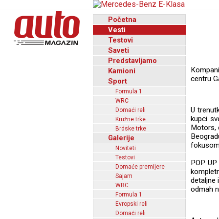
Početna
Vesti
Testovi
Saveti
Predstavljamo
Kompani
Kamioni
centru Ga
Sport
Formula 1
WRC
U trenut
Domaći reli
kupci sv
Kružne trke
Motors, 
Brdske trke
Beograd
Galerije
fokusom n
Noviteti
Testovi
POP UP s
Domaće premijere
kompletn
Sajam
detaljne
WRC
odmah na
Formula 1
Evropski reli
Domaći reli