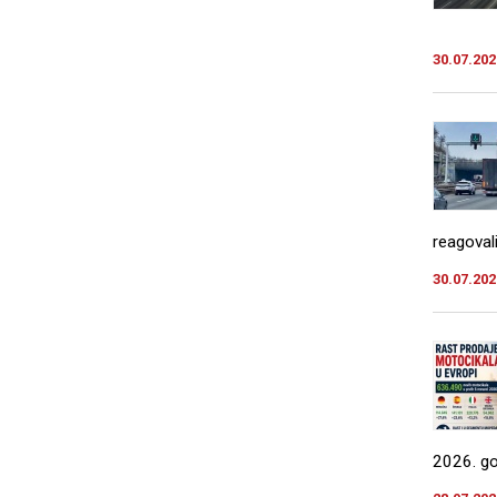
30.07.202
reagovali
30.07.202
2026. god