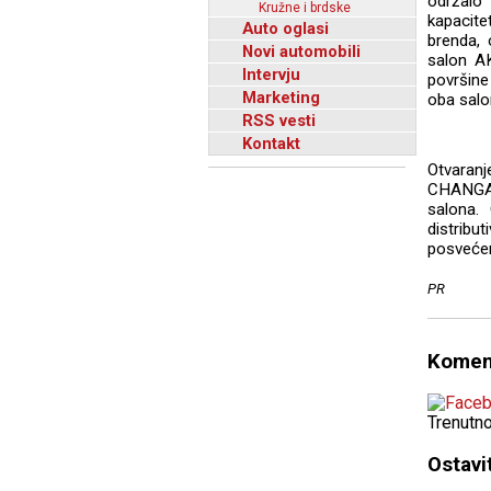
održalo
Kružne i brdske
kapacit
Auto oglasi
brenda, 
Novi automobili
salon A
Intervju
površine
Marketing
oba salo
RSS vesti
Kontakt
Otvaranj
CHANGAN
salona.
distribu
posvećen
PR
Komen
Trenutn
Ostavi