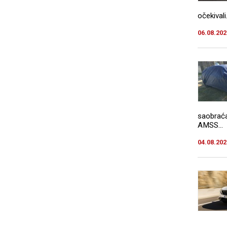
očekivali.
06.08.202
saobraća
AMSS...
04.08.202