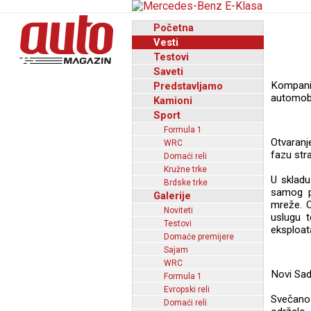
Početna
Vesti
Testovi
Saveti
Kompanij
Predstavljamo
automobi
Kamioni
Sport
Formula 1
Otvaranj
WRC
fazu str
Domaći reli
Kružne trke
U sklad
Brdske trke
samog p
Galerije
mreže. C
Noviteti
uslugu 
Testovi
eksploata
Domaće premijere
Sajam
WRC
Novi Sad
Formula 1
Evropski reli
Svečano
Domaći reli