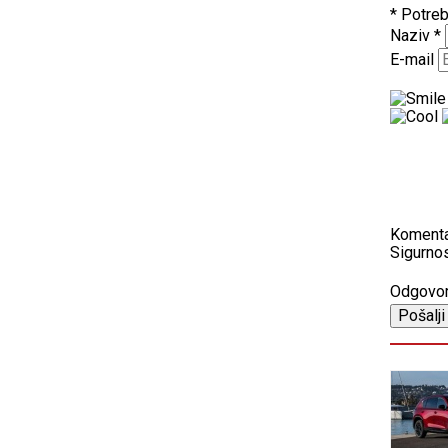
* Potreb
Naziv
*
E-mail
Koment
Sigurnos
Odgovo