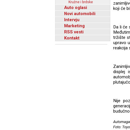
Kružne i brdske
zanimlji
Auto oglasi
koji će b
Novi automobili
Intervju
Marketing
Da li će 
RSS vesti
Međutim
tržište 
Kontakt
upravo u
reakcija 
Zanimlji
displej
automobi
plutajućo
Nije poz
generaci
budućnos
Automagaz
Foto: Toyo