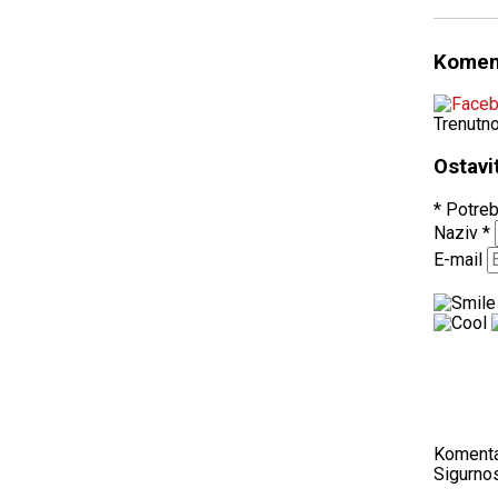
Komen
Trenutn
Ostavi
* Potreb
Naziv
*
E-mail
Koment
Sigurnos