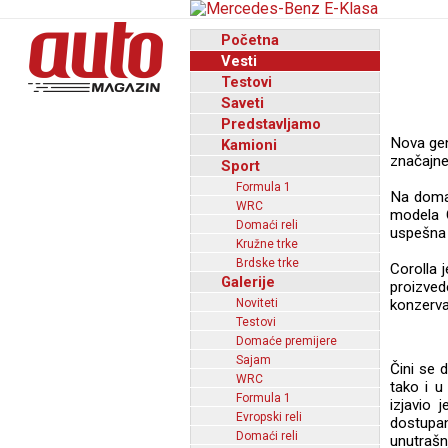
Početna
Vesti
Testovi
Saveti
Predstavljamo
Nova gen
Kamioni
značajne 
Sport
Formula 1
Na domać
WRC
modela C
Domaći reli
uspešna 
Kružne trke
Brdske trke
Corolla 
Galerije
proizved
Noviteti
konzervat
Testovi
Domaće premijere
Sajam
Čini se 
WRC
tako i u
Formula 1
izjavio 
Evropski reli
dostupa
Domaći reli
unutraš