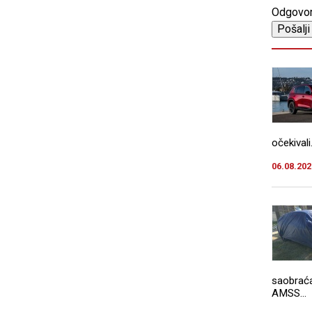
Odgovo
očekivali.
06.08.202
saobraća
AMSS...