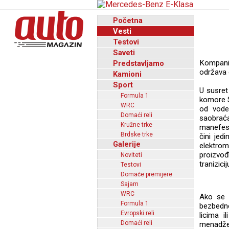
Početna
Vesti
Testovi
Saveti
Kompanij
Predstavljamo
održava 
Kamioni
Sport
U susret
Formula 1
komore S
WRC
od vodeć
Domaći reli
saobrać
Kružne trke
manefest
Brdske trke
čini jed
Galerije
elektrom
proizvo
Noviteti
tranizici
Testovi
Domaće premijere
Sajam
WRC
Ako se 
Formula 1
bezbedno
Evropski reli
licima i
Domaći reli
menadže