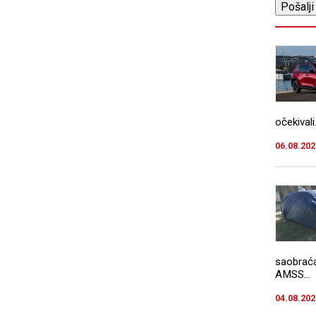
očekivali.
06.08.202
saobraća
AMSS...
04.08.202