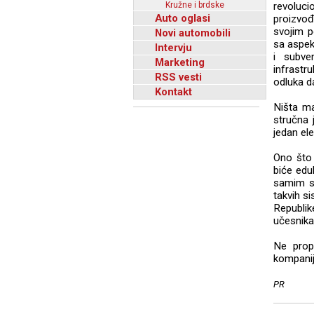
Kružne i brdske
revoluci
Auto oglasi
proizvođa
svojim p
Novi automobili
sa aspekt
Intervju
i subve
Marketing
infrastr
RSS vesti
odluka d
Kontakt
Ništa ma
stručna 
jedan el
Ono što 
biće edu
samim sk
takvih s
Republike
učesnika
Ne propu
kompanij
PR