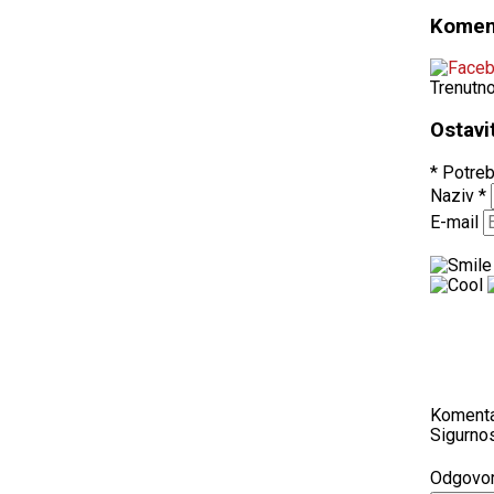
Komen
Trenutn
Ostavi
* Potreb
Naziv
*
E-mail
Koment
Sigurnos
Odgovo