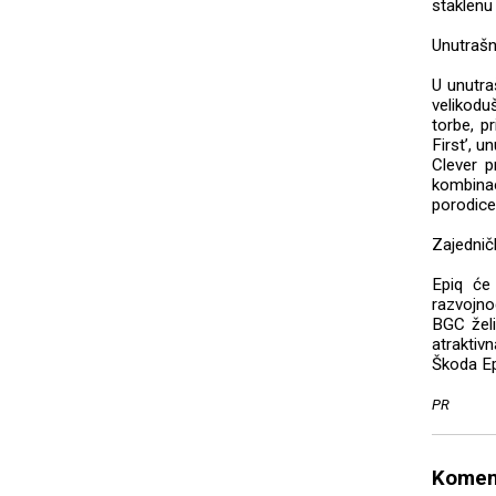
staklenu
Unutrašnj
U unutra
velikodu
torbe, p
First’, u
Clever p
kombina
porodice 
Zajednič
Epiq će
razvojno
BGC želi
atraktiv
Škoda Ep
PR
Komen