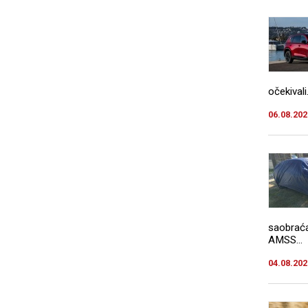
očekivali.
06.08.202
saobraća
AMSS...
04.08.202