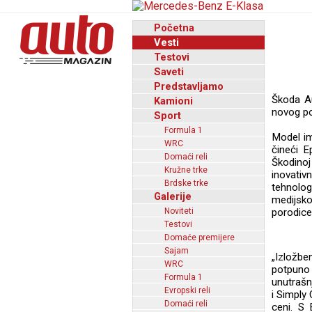
Početna
Vesti
Testovi
Saveti
Predstavljamo
Škoda Au
Kamioni
novog po
Sport
Formula 1
Model im
WRC
čineći E
Domaći reli
Škodinoj
Kružne trke
inovativ
Brdske trke
tehnolo
Galerije
medijsko
Noviteti
porodice
Testovi
Domaće premijere
Sajam
„Izložb
WRC
potpuno 
Formula 1
unutrašn
Evropski reli
i Simply 
Domaći reli
ceni. S