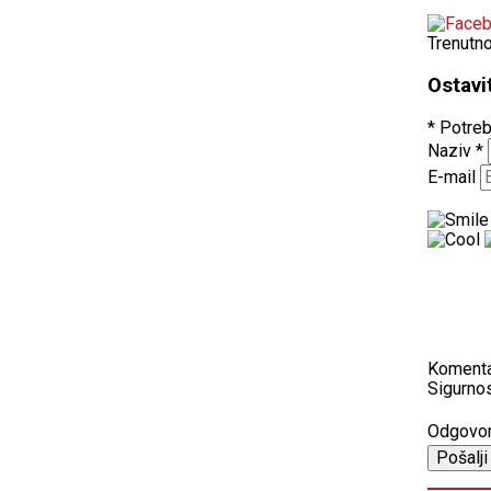
Trenutn
Ostavi
* Potreb
Naziv
*
E-mail
Koment
Sigurnos
Odgovo