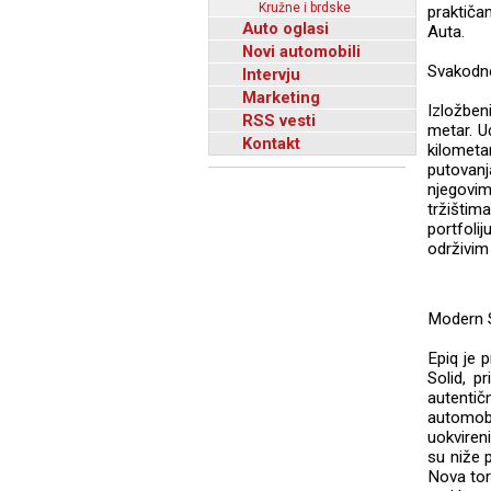
Kružne i brdske
praktiča
Auto oglasi
Auta.
Novi automobili
Svakodne
Intervju
Marketing
Izložben
RSS vesti
metar. U
Kontakt
kilometa
putovanj
njegovi
tržištim
portfoli
održivim
Modern S
Epiq je 
Solid, p
autenti
automob
uokviren
su niže 
Nova torn