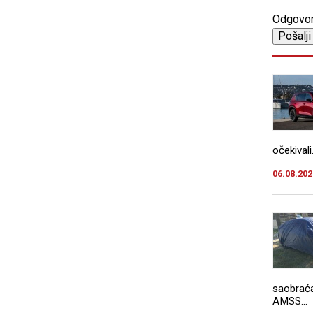
Odgovo
očekivali.
06.08.202
saobraća
AMSS...