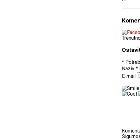
Komen
Trenutn
Ostavi
* Potreb
Naziv
*
E-mail
Koment
Sigurnos