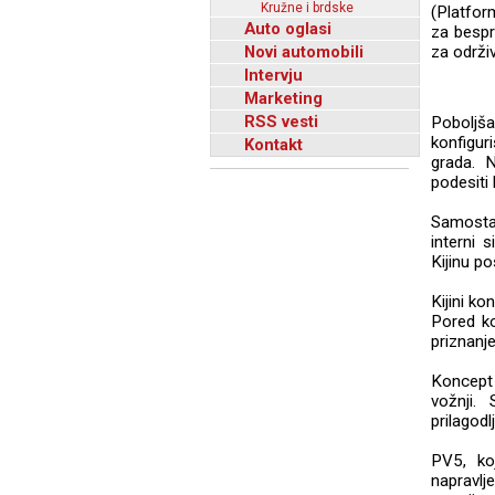
Kružne i brdske
(Platfor
Auto oglasi
za bespr
Novi automobili
za održiv
Intervju
Marketing
RSS vesti
Poboljša
konfigur
Kontakt
grada. 
podesiti
Samostal
interni 
Kijinu p
Kijini k
Pored ko
priznanj
Koncept 
vožnji.
prilagodl
PV5, ko
napravlj