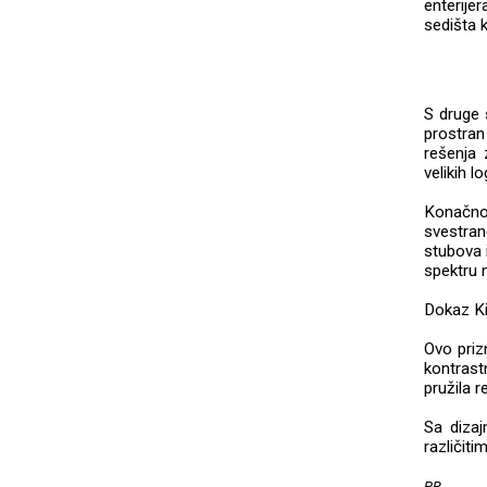
enterijer
sedišta k
S druge 
prostran
rešenja 
velikih l
Konačno,
svestran
stubova 
spektru 
Dokaz Kij
Ovo prizn
kontrast
pružila 
Sa dizaj
različiti
PR