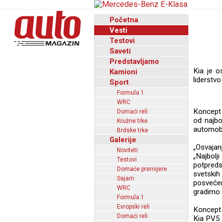
Početna
Vesti
Testovi
Saveti
Predstavljamo
Kia je o
Kamioni
liderstvo
Sport
Formula 1
WRC
Koncept 
Domaći reli
od najbo
Kružne trke
automobi
Brdske trke
Galerije
„Osvajan
Noviteti
„Najbolj
Testovi
potpreds
Domaće premijere
svetskih
Sajam
posveće
WRC
gradimo 
Formula 1
Evropski reli
Koncept 
Domaći reli
Kia PV5 