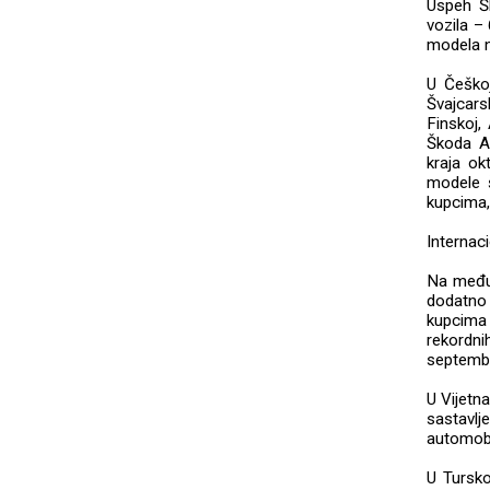
Uspeh Šk
vozila –
modela na
U Češkoj
Švajcars
Finskoj,
Škoda Au
kraja ok
modele š
kupcima,
Internaci
Na međun
dodatno 
kupcima
rekordni
septembr
U Vijetn
sastavlj
automobi
U Tursko