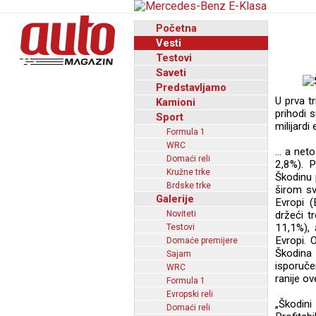
Početna
Vesti
Testovi
Saveti
Predstavljamo
U prva t
Kamioni
prihodi 
Sport
milijardi
Formula 1
WRC
... a ne
Domaći reli
2,8%). P
Kružne trke
Škodinu 
Brdske trke
širom sv
Galerije
Evropi (
Noviteti
držeći t
11,1%), 
Testovi
Evropi. 
Domaće premijere
Škodina 
Sajam
isporuče
WRC
ranije o
Formula 1
Evropski reli
„Škodin
Domaći reli