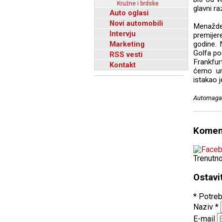
Kružne i brdske
glavni r
Auto oglasi
Novi automobili
Menažde
Intervju
premijer
Marketing
godine. 
Golfa po
RSS vesti
Frankfur
Kontakt
ćemo ura
istakao j
Automagaz
Komen
Trenutn
Ostavi
* Potreb
Naziv
*
E-mail