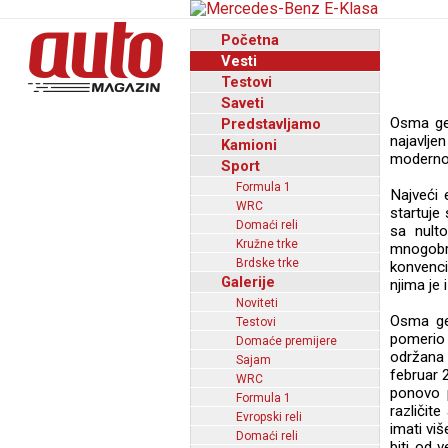
Početna
Vesti
Testovi
Saveti
Osma gen
Predstavljamo
najavlj
Kamioni
modernog
Sport
Formula 1
Najveći 
WRC
startuje
Domaći reli
sa nult
Kružne trke
mnogobr
Brdske trke
konvenci
Galerije
njima je 
Noviteti
Osma gen
Testovi
pomerio 
Domaće premijere
održana 
Sajam
februar 
WRC
ponovo p
Formula 1
različite
Evropski reli
imati viš
Domaći reli
biti od 