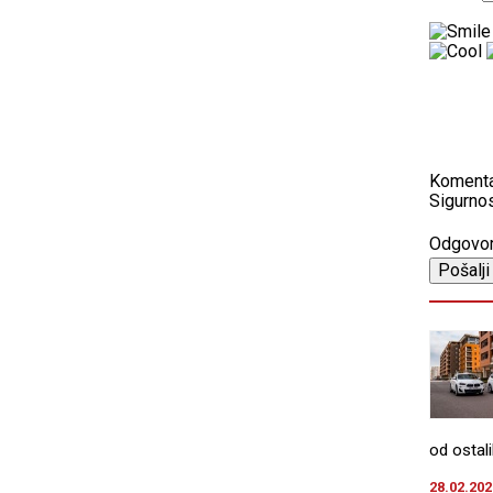
Koment
Sigurnos
Odgovo
od ostali
28.02.202