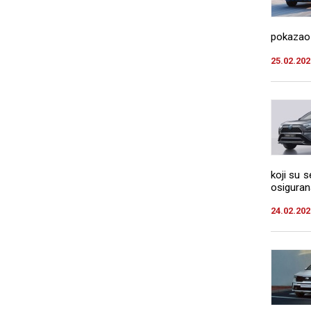
pokazao 
25.02.202
koji su s
osigurana
24.02.202