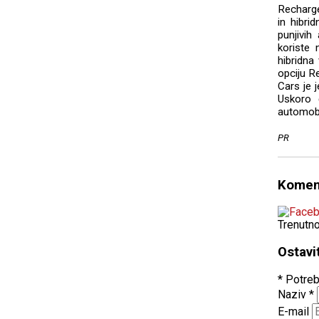
Recharge
in hibr
punjivih
koriste 
hibridna
opciju R
Cars je j
Uskoro 
automobi
PR
Komen
Trenutn
Ostavi
* Potreb
Naziv
*
E-mail