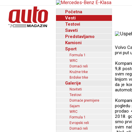
Početna
Vesti
Testovi
Saveti
Predstavljamo
Kamioni
Volvo Ca
Sport
prvi put 
Formula 1
WRC
Kompanij
Domaći reli
9,8 post
Kružne trke
svim reg
Brdske trke
linijom 
Galerije
da je ko
Noviteti
automob
Testovi
Kompanij
Domaće premijere
pogledu 
Sajam
prodao 4
WRC
2018. g
Formula 1
smo prvi 
Evropski reli
svim naš
Domaći reli