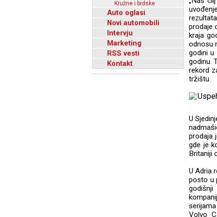
„Naš cil
Kružne i brdske
uvođenje
Auto oglasi
rezultat
Novi automobili
prodaje 
Intervju
kraja go
Marketing
odnosu n
godini u
RSS vesti
godinu. 
Kontakt
rekord za
tržištu.
U Sjedin
nadmaši
prodaja 
gde je k
Britaniji
U Adria r
posto u 
godišnj
kompanij
serijama
Volvo Ca