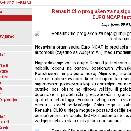
Renault Clio proglašen za najsigu
a
EURO NCAP test
i
Objavljeno:
09.01
avljamo
i
Nezavisna organizacija Euro NCAP je proglasila no
automobil (zajedno sa Audijem A1) među modelima 
la 1
Najprodavanije vozilo grupe Renault je testirano s
 reli
najbolju ocenu na osnovu postignutih vrhunsk
 trke
Konstruisan na potpuno novoj Alijansinoj modu
 trke
odlikuje optimizovanom konstrukcijom karoseri
e
sigurnosnim pojasevima koji su osmišljeni na na
ti
putnike, bez obzira na njihovu veličinu ili pol
doprinose i pirotehnički predzatezači i granič
i
upotrebu tehnologije Fix4sure zbog njene izuz
e premijere
mestu i spreči podvlačenje. Osim toga je zahv
Renaulta CLIO u njega moguće postaviti dečije sedi
pomoć pričvrsnih tačaka ISOFIX i sistema i-Size, a
la 1
zadnjem delu vozila u slučaju bočnog sudara.
ki reli
 reli