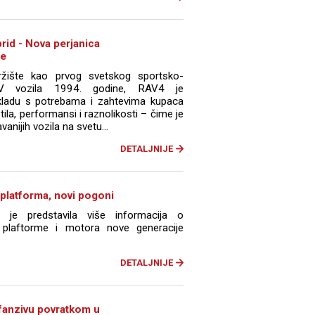
rid - Nova perjanica
de
ržište kao prvog svetskog sportsko-
 SUV vozila 1994. godine, RAV4 je
kladu s potrebama i zahtevima kupaca
ila, performansi i raznolikosti – čime je
nijih vozila na svetu...
DETALJNIJE
platforma, novi pogoni
 je predstavila više informacija o
 plaftorme i motora nove generacije
DETALJNIJE
ofanzivu povratkom u