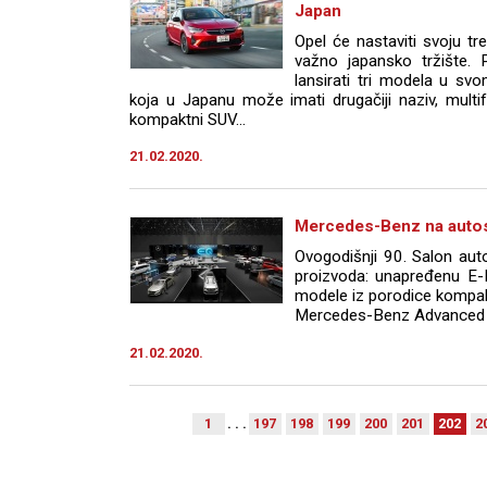
Japan
Opel će nastaviti svoju 
važno japansko tržište. 
lansirati tri modela u sv
koja u Japanu može imati drugačiji naziv, mult
kompaktni SUV...
21.02.2020.
Mercedes-Benz na autos
Ovogodišnji 90. Salon aut
proizvoda: unapređenu E-K
modele iz porodice kompak
Mercedes-Benz Advanced 
21.02.2020.
1
. . .
197
198
199
200
201
202
2