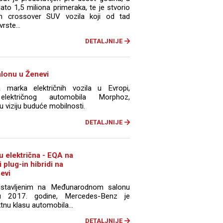
to 1,5 miliona primeraka, te je stvorio
h crossover SUV vozila koji od tad
rste...
DETALJNIJE
alonu u Ženevi
a marka električnih vozila u Evropi,
električnog automobila Morphoz,
 viziju buduće mobilnosti.
DETALJNIJE
 električna - EQA na
 plug-in hibridi na
evi
stavljenim na Međunarodnom salonu
tu 2017. godine, Mercedes-Benz je
nu klasu automobila...
DETALJNIJE