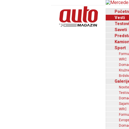
Početn
Vesti
Testov
Saveti
Predst
Kamion
Sport
Formu
WRC
Domaći
Kružne
Brdske
Galerij
Novite
Testov
Domać
Sajam
WRC
Formu
Evrops
Domaći