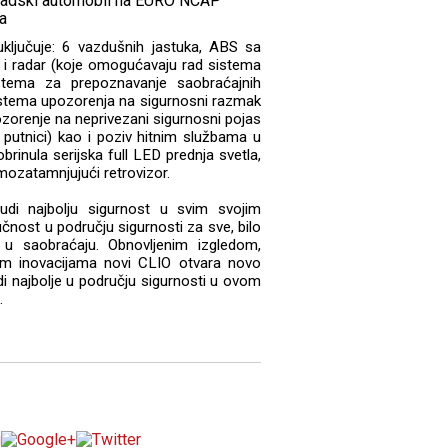
ključuje: 6 vazdušnih jastuka, ABS sa
i radar (koje omogućavaju rad sistema
istema za prepoznavanje saobraćajnih
istema upozorenja na sigurnosni razmak
ozorenje na neprivezani sigurnosni pojas
 putnici) kao i poziv hitnim službama u
brinula serijska full LED prednja svetla,
mozatamnjujući retrovizor.
udi najbolju sigurnost u svim svojim
nost u području sigurnosti za sve, bilo
 u saobraćaju. Obnovljenim izgledom,
m inovacijama novi CLIO otvara novo
udi najbolje u području sigurnosti u ovom
.