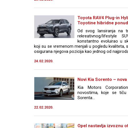
Toyota RAV4 Plug-in Hyb
Toyotine hibridne ponu
Od svog lansiranja na t
rekreativnog/lifestyle
konstantno evoluirao u s
koji su se vremenom menjali u pogledu kvaliteta, st
osigurana njegova pozicija kao jednog od najprodava
24.02.2020.
Novi Kia Sorento – nova 
Kia Motors Corporation
novostima, koje se tiču
Sorenta...
22.02.2020.
Opel nastavlja izvoznu 