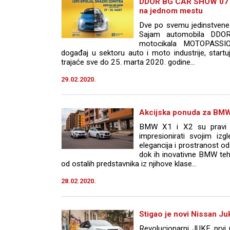
DDOR BG CAR SHOW 07 - 
na jednom mestu
Dve po svemu jedinstvenе 
Sajam automobila DD
motocikala MOTOPASSION 
događaj u sektoru auto i moto industrije, star
trajaće sve do 25. marta 2020. godine...
29.02.2020.
Akcijska ponuda za BM
BMW X1 i X2 su pravi 
impresionirati svojim izg
elegancija i prostranost o
dok ih inovativne BMW tehno
od ostalih predstavnika iz njihove klase...
28.02.2020.
Stigao je novi Nissan J
Revolucionarni JUKE prvi 