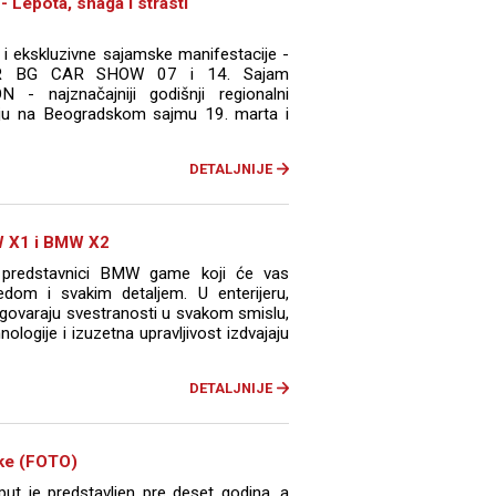
Lepota, snaga i strasti
i ekskluzivnе sajamskе manifestacijе -
OR BG CAR SHOW 07 i 14. Sajam
- najznačajniji godišnji regionalni
tuju na Beogradskom sajmu 19. marta i
DETALJNIJE
W X1 i BMW X2
predstavnici BMW game koji će vas
ledom i svakim detaljem. U enterijeru,
dgovaraju svestranosti u svakom smislu,
logije i izuzetna upravljivost izdvajaju
DETALJNIJE
uke (FOTO)
put je predstavljen pre deset godina, a