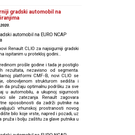
rniji gradski automobil na
iranjima
.2020.
vi Renault CLIO za najsigurniji gradski
ispitanim u protekloj godini...
redinom prošle godine i tada je postiglo
ih rezultata, nezavisno od segmenta.
larnoj platformi CMF-B, novi CLIO se
je, obnovljenom strukturom sedišta i
čin da pružaju optimalnu podršku za sve
ožaj u automobilu, a ukupnoj sigurnosti
nici sile zatezanja. Renault zagovara
etne sposobnosti da zadrži putnike na
aljujući vrhunskoj prostranosti novog
šte bilo koje vrste, napred i pozadi, uz
 pruža i bolju zaštitu za glave putnika u