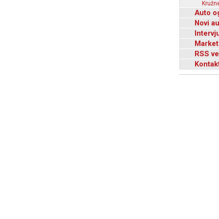
Kružne
Auto o
Novi a
Intervj
Market
RSS ve
Kontak