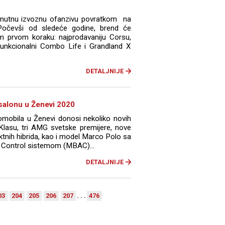
trenutnu izvoznu ofanzivu povratkom na
Počevši od sledeće godine, brend će
om prvom koraku: najprodavaniju Corsu,
ifunkcionalni Combo Life i Grandland X
DETALJNIJE
alonu u Ženevi 2020
omobila u Ženevi donosi nekoliko novih
lasu, tri AMG svetske premijere, nove
tnih hibrida, kao i model Marco Polo sa
Control sistemom (MBAC)...
DETALJNIJE
03
204
205
206
207
. . .
476