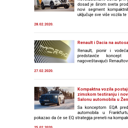
dosad je širom sveta proda
novi segment kompaktni
uključuje sve više vozila te v
28.02.2020.
Renault i Dacia na autos
Renault, pionir i vodeć
predstaviće koncept 
nagoveštavajući Renaultovu
27.02.2020.
Kompaktna vozila postaju
zimskom testiranju i novi
Salonu automobila u Žen
Sa konceptom EQA pred
automobila u Frankfur
pokazao da će se EQ strategija preneti na kompakt
25.02.2020.