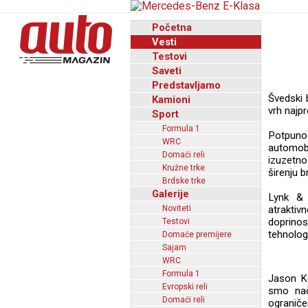
Početna
Vesti
Testovi
Saveti
Predstavljamo
Švedski 
Kamioni
vrh najpr
Sport
Formula 1
Potpuno 
WRC
automobi
Domaći reli
izuzetno
Kružne trke
širenju 
Brdske trke
Galerije
Lynk & C
Noviteti
atraktiv
doprino
Testovi
tehnolog
Domaće premijere
Sajam
WRC
Formula 1
Jason Ke
Evropski reli
smo nač
Domaći reli
ograniče