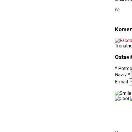
PR
Komen
Trenutn
Ostavi
* Potreb
Naziv
*
E-mail