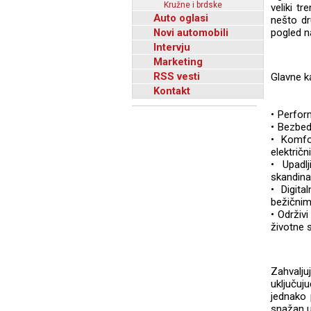
Kružne i brdske
veliki t
Auto oglasi
nešto dr
Novi automobili
pogled n
Intervju
Marketing
RSS vesti
Glavne k
Kontakt
• Perfor
• Bezbed
• Komfo
električn
• Upadl
skandina
• Digita
bežičnim
• Održiv
životne s
Zahvalju
uključuj
jednako 
snažan ut