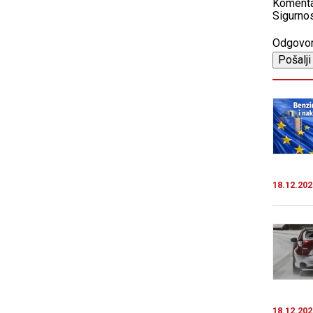
Koment
Sigurnos
Odgovo
18.12.202
18.12.202