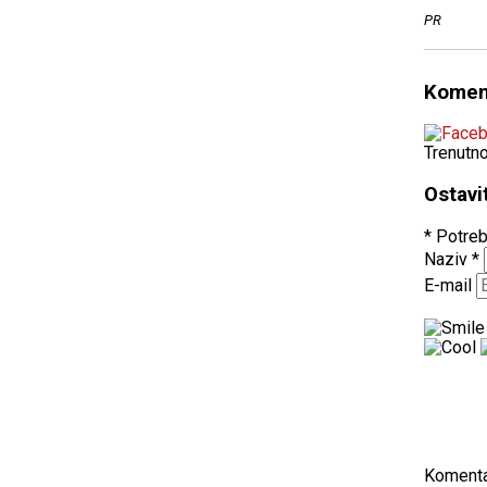
PR
Komen
Trenutn
Ostavi
* Potreb
Naziv
*
E-mail
Koment