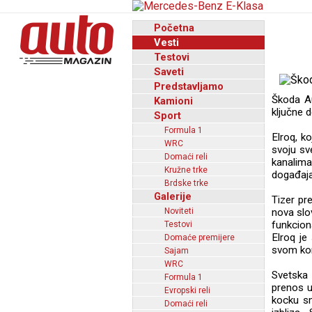
Početna
Vesti
Testovi
Saveti
Predstavljamo
Škoda Au
Kamioni
ključne 
Sport
Formula 1
Elroq, k
WRC
svoju sv
Domaći reli
kanalima
Kružne trke
događaja
Brdske trke
Galerije
Tizer pr
Noviteti
nova slo
funkcion
Testovi
Elroq je
Domaće premijere
svom kom
Sajam
WRC
Svetska
Formula 1
prenos u
Evropski reli
kocku sm
Domaći reli