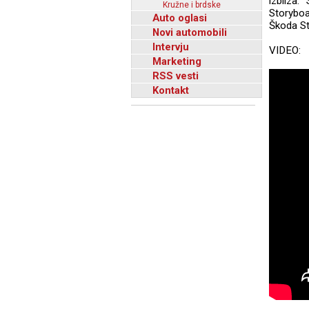
izbliza
Kružne i brdske
Storyboa
Auto oglasi
Škoda St
Novi automobili
Intervju
VIDEO:
Marketing
RSS vesti
Kontakt