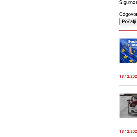
Sigurnos
Odgovo
18.12.202
18.12.202