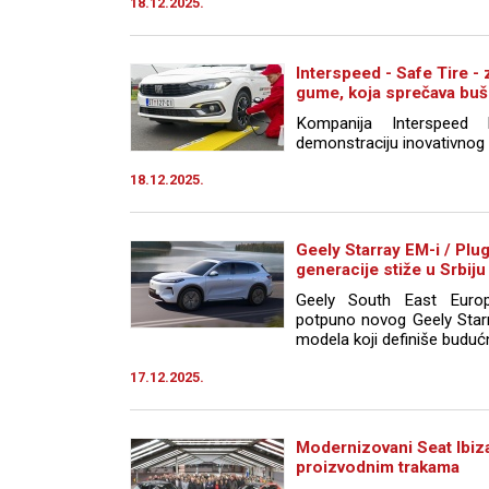
18.12.2025.
Interspeed - Safe Tire -
gume, koja sprečava buš
Kompanija Interspeed I
demonstraciju inovativnog p
18.12.2025.
Geely Starray EM-i / Plug
generacije stiže u Srbiju
Geely South East Europ
potpuno novog Geely Starr
modela koji definiše budućn
17.12.2025.
Modernizovani Seat Ibiza
proizvodnim trakama