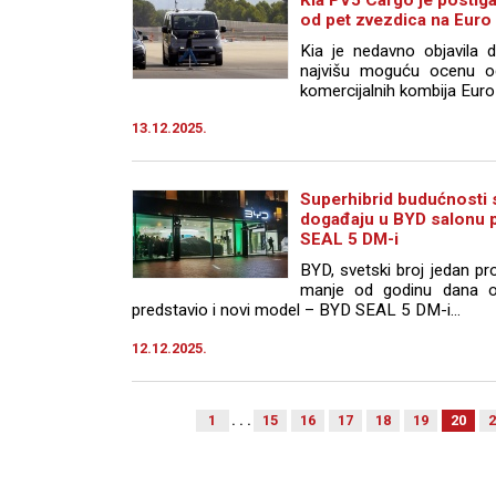
Kia PV5 Cargo je posti
od pet zvezdica na Euro
Kia je nedavno objavila
najvišu moguću ocenu o
komercijalnih kombija Eur
13.12.2025.
Superhibrid budućnosti s
događaju u BYD salonu p
SEAL 5 DM-i
BYD, svetski broj jedan pro
manje od godinu dana os
predstavio i novi model – BYD SEAL 5 DM-i...
12.12.2025.
1
. . .
15
16
17
18
19
20
2