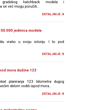
c gradskog hatchback modela i
se već mogu poručiti...
DETALJNIJE
100.000 jedinica modela
lu vratio u svoju istoriju. I to pod
DETALJNIJE
spod mora dužine 123
jekat planiranja 123 kilometra dugog
 većim delom voditi ispod mora...
DETALJNIJE