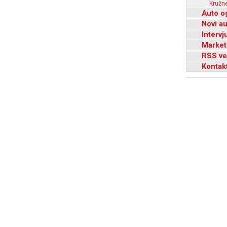
Kružne
Auto o
Novi a
Intervj
Market
RSS ve
Kontak