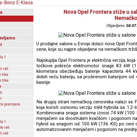
Nova Opel Frontera stiže u sa
a
Nemačko
i
Objavljeno:
04.07
avljamo
U prodajne salone u Evropi dolazi nova Opel Front
i
cene, koje su najpre objavljene na nemačkom tržišt
la 1
Najskuplja Opel Frontera je električna verzija, ko
točkove pokreće elektromotor snage 83 kW (11
 reli
kilometara obezbeđuju baterije kapaciteta 44 kW
 trke
dobiti veću bateriju, sa proširenom baterijom od 
 trke
kasnije.
e
ti
i
Na drugoj strani nemačkog cenovnika nalazi se F
e premijere
koja koristi osnovnu verziju mild-hybrida sa 1.2-
Kombinovana snaga sistema iznosi 74 kW (100 K
menjačem sa dvostrukim kvačilom i pogonom na sv
la 1
hybrid sa snagom od 100 kW (136 KS) po ceni o
ki reli
automatizovanim menjačem i pogonom na prednj
 reli