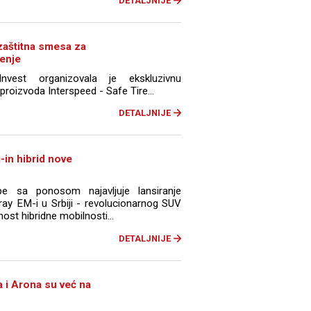
DETALJNIJE
 zaštitna smesa za
enje
nvest organizovala je ekskluzivnu
roizvoda Interspeed - Safe Tire...
DETALJNIJE
-in hibrid nove
e sa ponosom najavljuje lansiranje
ay EM-i u Srbiji - revolucionarnog SUV
ost hibridne mobilnosti...
DETALJNIJE
 i Arona su već na