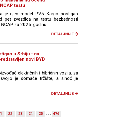
gao maksimalnu ocenu
 NCAP testu
 da je njen model PV5 Kargo postigao
d pet zvezdica na testu bezbednosti
o NCAP za 2025. godinu...
DETALJNIJE
tigao u Srbiju - na
redstavljen novi BYD
izvođač električnih i hibridnih vozila, za
vojio je domaće tržište, a sinoć je
DETALJNIJE
1
22
23
24
25
. . .
476