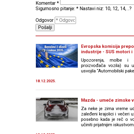
Komentar
*
Sigurnosno pitanje:
*
Nastavi niz: 10, 12, 14, ..?
Odgovor
Evropska komisija prepo
industrije - SUS motori i
Upozorenja, molbe i a
proizvođača vozila) su u
usvojila "Automobilski paket
18.12.2025.
Mazda - umeće zimske v
Za neke je zima vreme udob
zaleđeni krajolici i večeri
posebno kada je reč o vo
učiniti prijatnijim iskustvom.