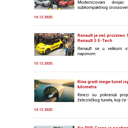
Modernizovani dvoja
subkompaktnog crossovera 
16.12.2025.
Renault je već proizveo 
Renault 5 E-Tech
Renault se u velikom sti
naponom.
15.12.2025.
Kina gradi mega-tunel i
kilometra
Kinezi su pokrenuli pro
železničkog tunela, koji će
14.12.2025.