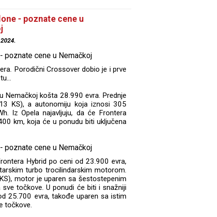
lone - poznate cene u
j
.2024.
era. Porodični Crossover dobio je i prve
u...
ja u Nemačkoj košta 28.990 evra. Prednje
3 KS), a autonomiju koja iznosi 305
h. Iz Opela najavljuju, da će Frontera
400 km, koja će u ponudu biti uključena
rontera Hybrid po ceni od 23.900 evra,
litarskim turbo trocilindarskim motorom.
S), motor je uparen sa šestostepenim
e točkove. U ponudi će biti i snažniji
d 25.700 evra, takođe uparen sa istim
e točkove.