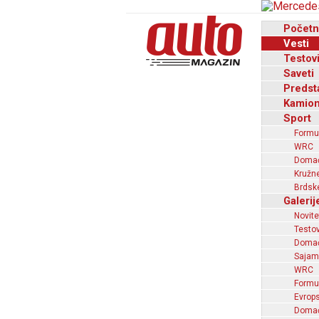
Početn
Vesti
Testov
Saveti
Predst
Kamion
Sport
Formu
WRC
Domaći
Kružne
Brdske
Galerij
Novite
Testov
Domać
Sajam
WRC
Formu
Evrops
Domaći