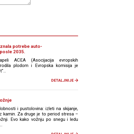
znala potrebe auto-
 posle 2035.
peli ACEA (Asocijacija evropskih
rodila plodom i Evropska komisija je
"...
DETALJNIJE
ožnje
nosti i pustolovina: izleti na skijanje,
 uz kamin. Za druge je to period stresa –
žnji. Evo kako vožnju po snegu i ledu
..