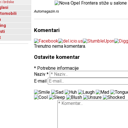
 i brdske
glasi
Automagazin.rs
utomobili
u
ing
Komentari
sti
t
Trenutno nema komentara.
Ostavite komentar
* Potrebne informacije
Naziv
*
E-mail