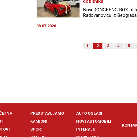
dobitniku
Novi DONGFENG BOX otišao
Radovanoviću iz Beograda.
08.07.2026.
1
2
3
4
5
ČETNA
PREDSTAVLJAMO
AUTO OGLASI
STI
KAMIONI
NOVI AUTOMOBILI
KONTA
STOVI
SPORT
INTERVJU