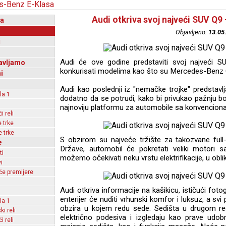
Audi otkriva svoj najveći SUV Q9 
a
Objavljeno:
13.05
i
Audi će ove godine predstaviti svoj najveći 
avljamo
konkurisati modelima kao što su Mercedes-Benz
i
Audi kao poslednji iz "nemačke trojke" predstavl
la 1
dodatno da se potrudi, kako bi privukao pažnju bog
najnoviju platformu za automobile sa konvencio
 reli
 trke
 trke
S obzirom su najveće tržište za takozvane ful
e
Države, automobil će pokretati veliki motori 
ti
možemo očekivati neku vrstu elektrifikacije, u obliku 
i
e premijere
Audi otkriva informacije na kašikicu, ističući foto
enterijer će nuditi vrhunski komfor i luksuz, a svi 
la 1
obzira u kojem redu sede. Sedišta u drugom r
ki reli
električno podesiva i izgledaju kao prave udobn
 reli