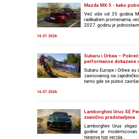
Mazda MX-5 - kako pobol
Već više od 35 godina M
radikalnim promenama, ve
2027. godinu je jednostavno 
16.07.2026.
Subaru i Orbea – Pokreć
performanse dokazane u
Subaru Europe i Orbea su ob
zasnovanog na zajedničkom
tamo gde se putevi završava
16.07.2026.
Lamborghini Urus SE Per
zvanično predstavljena
Lamborghini Urus stigao
godine je modernizovan.
njegova top verzija...