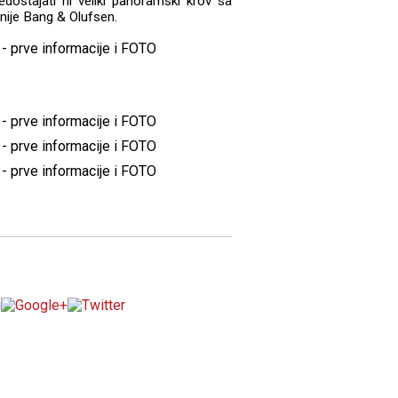
edostajati ni veliki panoramski krov sa
ije Bang & Olufsen.