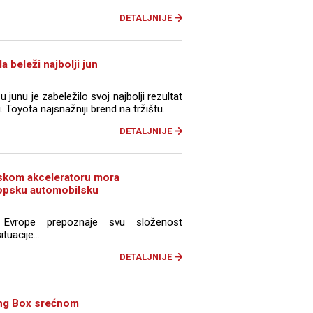
DETALJNIJE
a beleži najbolji jun
 junu je zabeležilo svoj najbolji rezultat
oyota najsnažniji brend na tržištu...
DETALJNIJE
jskom akceleratoru mora
vropsku automobilsku
a Evrope prepoznaje svu složenost
tuacije...
DETALJNIJE
ng Box srećnom