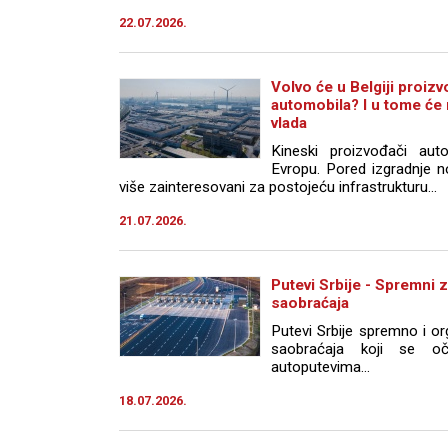
22.07.2026.
Volvo će u Belgiji proizvo
automobila? I u tome će
vlada
Kineski proizvođači auto
Evropu. Pored izgradnje n
više zainteresovani za postojeću infrastrukturu...
21.07.2026.
Putevi Srbije - Spremni z
saobraćaja
Putevi Srbije spremno i o
saobraćaja koji se o
autoputevima...
18.07.2026.