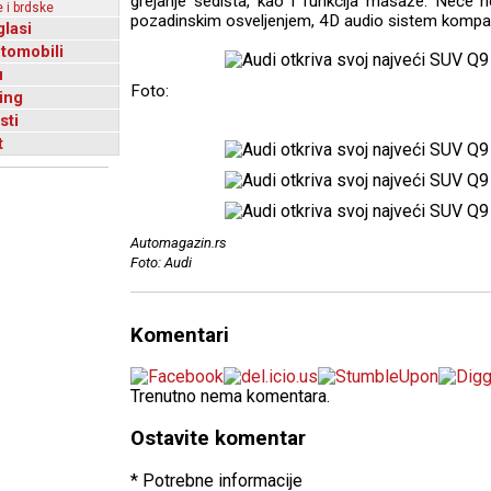
grejanje sedišta, kao i funkcija masaže. Neće n
 i brdske
pozadinskim osveljenjem, 4D audio sistem kompan
glasi
utomobili
u
Foto:
ing
sti
t
Automagazin.rs
Foto: Audi
Komentari
Trenutno nema komentara.
Ostavite komentar
* Potrebne informacije