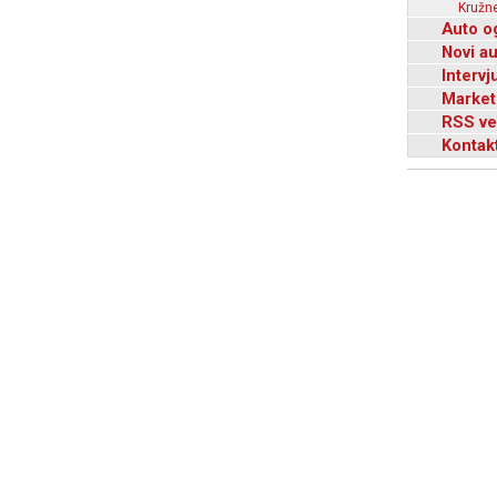
Kružne
Auto o
Novi a
Intervj
Market
RSS ve
Kontak