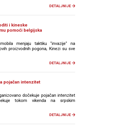
DETALJNIJE
diti i kineske
 mu pomoći belgijska
mobila menjaju taktiku "invazije" na
ovih proizvodnih pogona, Kinezi su sve
DETALJNIJE
a pojačan intenzitet
rganizovano dočekuje pojačan intenzitet
čekuje tokom vikenda na srpskim
DETALJNIJE