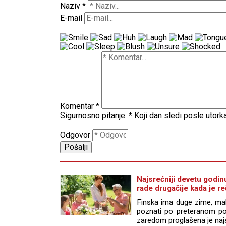
Naziv
*
E-mail
Komentar
*
Sigurnosno pitanje:
*
Koji dan sledi posle utork
Odgovor
Najsrećniji devetu godin
rade drugačije kada je re
Finska ima duge zime, mal
poznati po preteranom pok
zaredom proglašena je naj