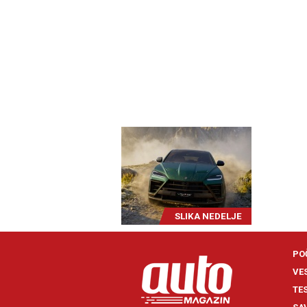
SLIKA NEDELJE
PO
VE
TE