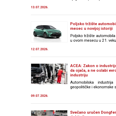
13.07.2026.
Poljsko tržište automobil
mesec u novijoj istoriji
Poljsko tržište automobila u
u ovom mesecu u 21. veku. T
12.07.2026.
ACEA: Zakon o industri
da ojača, a ne oslabi e
industriju
Automobilska industrij
geopolitičke i ekonomske si
09.07.2026.
Svečano uručen Dongfe