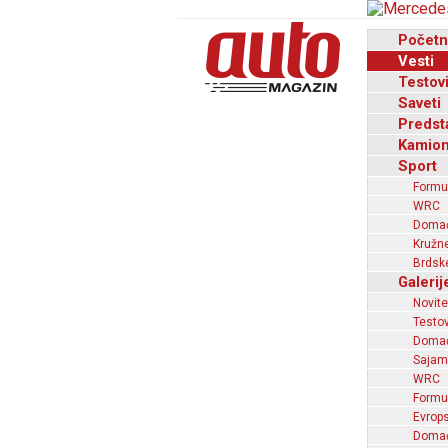
Početn
Vesti
Testov
Saveti
Predst
Kamion
Sport
Formu
WRC
Domaći
Kružne
Brdske
Galerij
Novite
Testov
Domać
Sajam
WRC
Formu
Evrops
Domaći