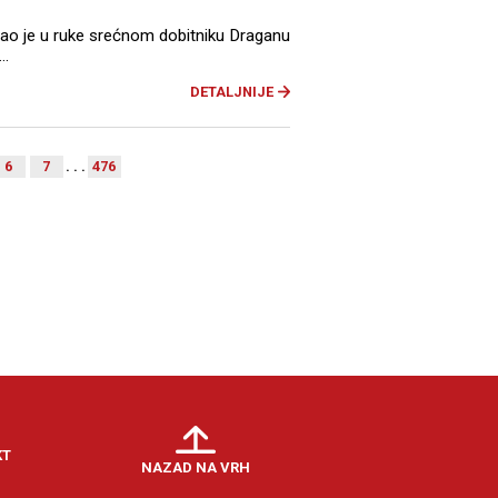
 je u ruke srećnom dobitniku Draganu
..
DETALJNIJE
6
7
. . .
476
KT
NAZAD NA VRH