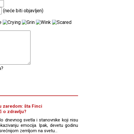
(neće biti objavljen)
a?
u zaredom: šta Finci
č o zdravlju?
o dnevnog svetla i stanovnike koji nisu
azivanju emocija. Ipak, devetu godinu
srećnijom zemljom na svetu...