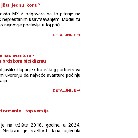
jšati jednu ikonu?
azda MX-5 odgovara na to pitanje ne
ć neprestanim usavršavanjem. Model za
najnovije poglavlje u toj priči...
DETALJNIJE
e nas avantura -
 brdskom biciklizmu
javlili sklapanje strateškog partnerstva
 uverenju da najveće avanture počinju
ju...
DETALJNIJE
formante - top verzija
 je na tržište 2018. godine, a 2024.
 Nedavno je svetlost dana ugledala