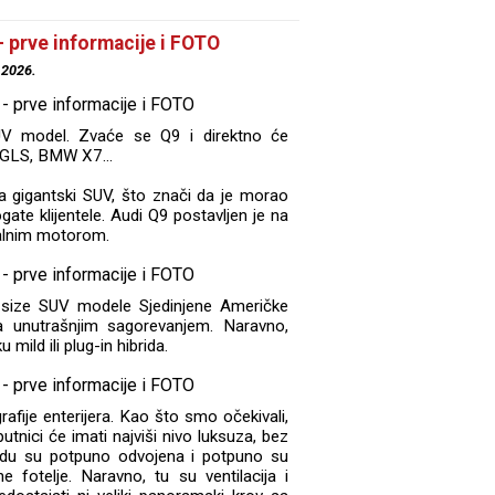
- prve informacije i FOTO
.2026.
SUV model. Zvaće se Q9 i direktno će
 GLS, BMW X7...
ja gigantski SUV, što znači da je morao
ate klijentele. Audi Q9 postavljen je na
nalnim motorom.
l-size SUV modele Sjedinjene Američke
sa unutrašnjim sagorevanjem. Naravno,
mild ili plug-in hibrida.
grafije enterijera. Kao što smo očekivali,
putnici će imati najviši nivo luksuza, bez
edu su potpuno odvojena i potpuno su
e fotelje. Naravno, tu su ventilacija i