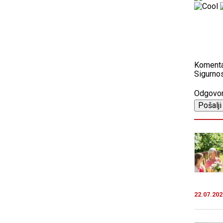
Koment
Sigurnos
Odgovo
22.07.202