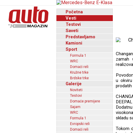
Početna
Vesti
Testovi
Saveti
Predstavljamo
Kamioni
Sport
Changan,
Formula 1
zamah u
WRC
realizov
Domaći reli
Kružne trke
Povodom
Brdske trke
u okviru
Galerije
prodatih 
Noviteti
Testovi
CHANGAN 
Domaće premijere
DEEPAL 
Dodatnu 
Sajam
visokona
WRC
skladu s
Formula 1
Evropski reli
Tokom ov
Domaći reli