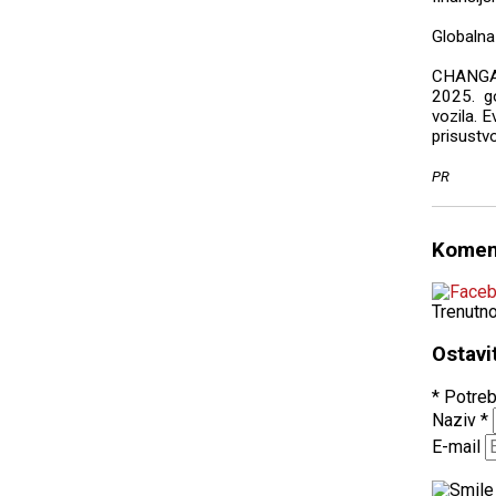
Globalna 
CHANGAN 
2025. go
vozila. 
prisustvo
PR
Komen
Trenutn
Ostavi
* Potreb
Naziv
*
E-mail