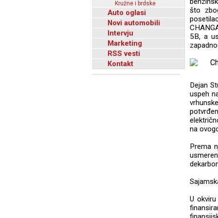
benzinsk
Kružne i brdske
što zbo
Auto oglasi
posetil
Novi automobili
CHANGAN
Intervju
5B, a us
Marketing
zapadno
RSS vesti
Kontakt
Dejan St
uspeh na
vrhunske
potvrđe
električ
na ovogo
Prema nj
usmeren
dekarbon
Sajamska
U okviru
finansir
finansijs